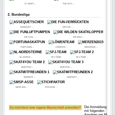
ST-SKATS ...
THE OUTL ...
2. Bundesliga
ASSEQUET ...
DIE FUN- ...
DIE FUNL ...
DIE WILD ...
FORTUNAS ...
LÖWENTE ...
MERZEN20 ...
NL-NORDS ...
SFJ-TEAM
SFJ-TEAM ...
SKAT4YOU ...
SKAT4YOU ...
SKATMITF ...
SKATMITF ...
SMSP-ASS ...
STICHFAK ...
Die Anmeldung bitte
Du möchtest eine eigene Mannschaft anmelden?
mit folgenden
Angaben per Mail