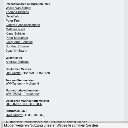
Internationaler Skatgroßmeister
Walter van Stegen
Thomas Kinback
Detlef Wicht
Peter Frei
Günter Grossweischede
Matthias Riedl
Klaus Schäfer
Peter Merschen
Jacqueline Schmidt
Burkhard Emmert
Joachim Spann
Weltmeister
Andreas Schierz
Deutscher Meister
Dirk Miehe
(HN: HAL JORDAN)
Tandem-Weltmeister
WM-Tandem - Null mit 4
Mannschaftsweltmeister
WM-TEAM - Freakshow
Deutscher Mannschaftsmeister
DIE UNBESTECHLICHEN
DOSKV-Meister
Uwe Dreyer
(TORFMOOR)
Ausführliche Informationen zur
Titelvergabe
findest Du
hier
.
Mit der weiteren Nutzung unserer Webseite stimmen Sie den
Die besten Skatspieler
werden im Skat-Netzwerk präsentiert.