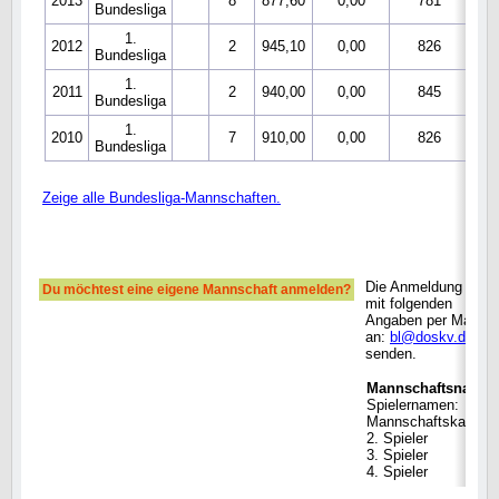
2013
8
877,60
0,00
781
1
Bundesliga
1.
2012
2
945,10
0,00
826
1
Bundesliga
1.
2011
2
940,00
0,00
845
1
Bundesliga
1.
2010
7
910,00
0,00
826
1
Bundesliga
Zeige alle Bundesliga-Mannschaften.
Die Anmeldung bitte
Du möchtest eine eigene Mannschaft anmelden?
mit folgenden
Angaben per Mail
an:
bl@doskv.de
senden.
Mannschaftsname
Spielernamen:
Mannschaftskapitän
2. Spieler
3. Spieler
4. Spieler