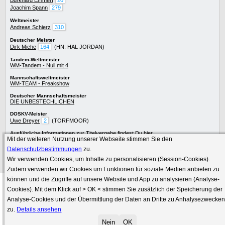
Burkhard Emmert
20
Joachim Spann
279
Weltmeister
Andreas Schierz
310
Deutscher Meister
Dirk Miehe
164
(HN: HAL JORDAN)
Tandem-Weltmeister
WM-Tandem - Null mit 4
Mannschaftsweltmeister
WM-TEAM - Freakshow
Deutscher Mannschaftsmeister
DIE UNBESTECHLICHEN
DOSKV-Meister
Uwe Dreyer
2
(TORFMOOR)
Ausführliche Informationen zur
Titelvergabe
findest Du
hier
.
Mit der weiteren Nutzung unserer Webseite stimmen Sie den
Die besten Skatspieler
werden im Skat-Netzwerk präsentiert.
Datenschutzbestimmungen
zu.
Wir verwenden Cookies, um Inhalte zu personalisieren (Session-Cookies).
Zudem verwenden wir Cookies um Funktionen für soziale Medien anbieten zu
können und die Zugriffe auf unsere Website und App zu analysieren (Analyse-
Cookies). Mit dem Klick auf
> OK <
stimmen Sie zusätzlich der Speicherung der
»
Skat-Spielen
»
Impressum
»
Datenschutz
Analyse-Cookies und der Übermittlung der Daten an Dritte zu Anhalysezwecke
techn. Umsetzung
© 2000-2026
zu.
Details ansehen
© DOSKV (Deutscher online Skatverband e.V.)
Nein
OK
Seitenanfang