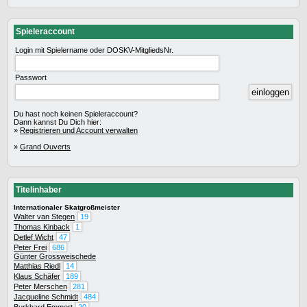
Spieleraccount
Login mit Spielername oder DOSKV-MitgliedsNr.
Passwort
Du hast noch keinen Spieleraccount?
Dann kannst Du Dich hier:
»
Registrieren und Account verwalten
»
Grand Ouverts
Titelinhaber
Internationaler Skatgroßmeister
Walter van Stegen
19
Thomas Kinback
1
Detlef Wicht
47
Peter Frei
686
Günter Grossweischede
Matthias Riedl
14
Klaus Schäfer
189
Peter Merschen
281
Jacqueline Schmidt
484