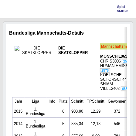
Spiel
starten
Bundesliga Mannschafts-Details
Mannschaftsmitglie
DIE
SKATKLOPPER
MONSCHI1965
27
CHRIS3006
251
HUMAN EMISSAR
2578
KOELSCHE
SCHORSCH44
SHIAM
VILLE2402
6857
Jahr
Liga
Info
Platz
Schnitt
TPSchnitt
Gewonnen
Ver
1.
2015
8
903,90
12,29
372
Bundesliga
1.
2014
5
835,34
12,18
546
Bundesliga
1.