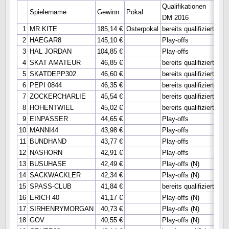
Qualifikationen
Spielername
Gewinn
Pokal
DM 2016
WM
1
MR.KITE
185,14 €
Osterpokal
bereits qualifiziert
Hau
2
HAEGAR8
145,10 €
Play-offs
Hau
3
HAL JORDAN
104,85 €
Play-offs
Hau
4
SKAT AMATEUR
46,85 €
bereits qualifiziert
Hau
5
SKATDEPP302
46,60 €
bereits qualifiziert
Hau
6
PEPI 0844
46,35 €
bereits qualifiziert
Hau
7
ZOCKERCHARLIE
45,54 €
bereits qualifiziert
8
HOHENTWIEL
45,02 €
bereits qualifiziert
9
EINPASSER
44,65 €
Play-offs
10
MANNI44
43,98 €
Play-offs
11
BUNDHAND
43,77 €
Play-offs
12
NASHORN
42,91 €
Play-offs
13
BUSUHASE
42,49 €
Play-offs (N)
14
SACKWACKLER
42,34 €
Play-offs (N)
15
SPASS-CLUB
41,84 €
bereits qualifiziert
16
ERICH 40
41,17 €
Play-offs (N)
17
SIRHENRYMORGAN
40,73 €
Play-offs (N)
18
GOV
40,55 €
Play-offs (N)