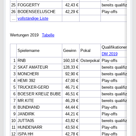
25
FOGGERTY
42,43 €
bereits qualifiziert
26
BODENSEELUSCHE
42,29 €
Play-offs
...
vollständige Liste
Wertungen 2019
Tabelle
Qualifikationen
Spielername
Gewinn
Pokal
DM 2019
1
RNB
160,10 €
Osterpokal
Play-offs
2
SKAT AMATEUR
128,33 €
bereits qualifiziert
3
MONCHERI
92,90 €
bereits qualifiziert
4
HEMI 392
47,00 €
Play-offs
5
TRUCKER-GERD
46,71 €
bereits qualifiziert
6
BOESER KREUZ BUBE
46,51 €
bereits qualifiziert
7
MR.KITE
46,29 €
bereits qualifiziert
8
BUNDHAND
44,44 €
Play-offs
9
JANDIRK
44,21 €
Play-offs
10
JUTTA05
43,82 €
bereits qualifiziert
11
HUNDENARR
43,50 €
Play-offs
12
ISPA HH
42,78 €
Play-offs