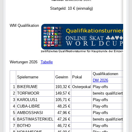
Startgeld: 10 € (einmalig)
WM Qualifikation
Wertungen 2026
Tabelle
Qualifikationen
Spielername
Gewinn
Pokal
DM 2026
WM 
1
BIKERUWE
193,32 €
Osterpokal
Play-offs
bere
2
TORFMOOR
149,57 €
bereits qualifiziert
bere
3
KAROLUS1
105,71 €
Play-offs
bere
4
CUBA-LIBRE
48,25 €
Play-offs
Hau
5
AMBOSSHASI
47,96 €
Play-offs
Hau
6
BASTIMASTERKIEL
47,26 €
bereits qualifiziert
bere
7
BOTHO
46,72 €
Play-offs
Hau