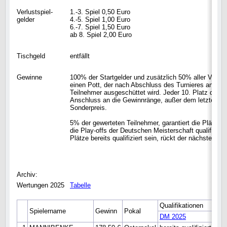
Verlustspiel-
1.-3. Spiel 0,50 Euro
gelder
4.-5. Spiel 1,00 Euro
6.-7. Spiel 1,50 Euro
ab 8. Spiel 2,00 Euro
Tischgeld
entfällt
Gewinne
100% der Startgelder und zusätzlich 50% aller Verlus
einen Pott, der nach Abschluss des Turnieres an min
Teilnehmer ausgeschüttet wird. Jeder 10. Platz der g
Anschluss an die Gewinnränge, außer dem letzten Pla
Sonderpreis.
5% der gewerteten Teilnehmer, garantiert die Plätze 1-
die Play-offs der Deutschen Meisterschaft qualifiziert.
Plätze bereits qualifiziert sein, rückt der nächste en
Archiv:
Wertungen 2025
Tabelle
Qualifikationen
Spielername
Gewinn
Pokal
DM 2025
WM 