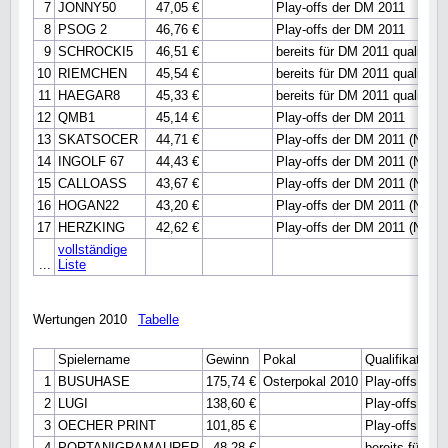
7
JONNY50
47,05 €
Play-offs der DM 2011
8
PSOG 2
46,76 €
Play-offs der DM 2011
9
SCHROCKI5
46,51 €
bereits für DM 2011 qualifizier
10
RIEMCHEN
45,54 €
bereits für DM 2011 qualifizier
11
HAEGAR8
45,33 €
bereits für DM 2011 qualifizier
12
QMB1
45,14 €
Play-offs der DM 2011
13
SKATSOCER
44,71 €
Play-offs der DM 2011 (N)
14
INGOLF 67
44,43 €
Play-offs der DM 2011 (N)
15
CALLOASS
43,67 €
Play-offs der DM 2011 (N)
16
HOGAN22
43,20 €
Play-offs der DM 2011 (N)
17
HERZKING
42,62 €
Play-offs der DM 2011 (N)
vollständige
...
Liste
Wertungen 2010
Tabelle
Spielername
Gewinn
Pokal
Qualifikatione
1
BUSUHASE
175,74 €
Osterpokal 2010
Play-offs der
2
LUGI
138,60 €
Play-offs der
3
OECHER PRINT
101,85 €
Play-offs der
4
PORTANIGRAMAURER
48,28 €
bereits für DM 