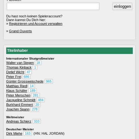
Du hast noch keinen Spieleraccount?
Dann kannst Du Dich hier:
»
Registrieren und Account verwalten
»
Grand Ouverts
Titelinhaber
Internationaler Skatgroßmeister
Walter van Stegen
18
Thomas Kinback
1
Detlef Wicht
47
Peter Frei
686
Günter Grossweischede
965
Matthias Riedl
14
Klaus Schäfer
189
Peter Merschen
281
Jacqueline Schmidt
484
Burkhard Emmert
20
Joachim Spann
278
Weltmeister
Andreas Schierz
310
Deutscher Meister
Dirk Miehe
163
(HN: HAL JORDAN)