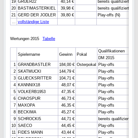
19
GRUER22
40,14 €
bereits qualifiziert
20
BASTIMASTERKIEL
39,98 €
bereits qualifiziert
21
GERD DER JODLER
39,80 €
Play-offs (N)
...
vollständige Liste
Wertungen 2015
Tabelle
Qualifikationen
Spielername
Gewinn
Pokal
DM 2015
WM
1
GRANDBASTLER
184,00 €
Osterpokal
Play-offs
ber
2
SKATMUCKI
144,79 €
Play-offs
Hau
3
GLUECKSRITTER
104,71 €
Play-offs
Hau
4
KANNNIX18
48,07 €
Play-offs
Hau
5
VOLKERB1953
47,35 €
Play-offs
Hau
6
CHAOSPUR
46,73 €
Play-offs
Hau
7
MAXOPA
46,35 €
Play-offs
8
BECKIMA
45,27 €
Play-offs
9
SCHROCKI5
44,71 €
bereits qualifiziert
10
SAECO
44,45 €
Play-offs
11
FIDES MANN
43,44 €
Play-offs