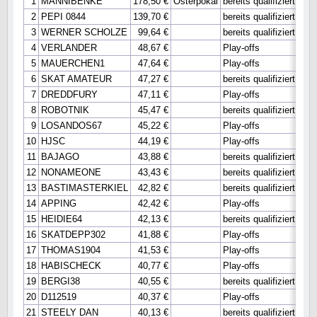
1
MANNIBENKE
178,50 €
Osterpokal
bereits qualifiziert
bere
2
PEPI 0844
139,70 €
bereits qualifiziert
Hau
3
WERNER SCHOLZE
99,64 €
bereits qualifiziert
bere
4
VERLANDER
48,67 €
Play-offs
Hau
5
MAUERCHEN1
47,64 €
Play-offs
Hau
6
SKAT AMATEUR
47,27 €
bereits qualifiziert
bere
7
DREDDFURY
47,11 €
Play-offs
Hau
8
ROBOTNIK
45,47 €
bereits qualifiziert
bere
9
LOSANDOS67
45,22 €
Play-offs
10
HJSC
44,19 €
Play-offs
11
BAJAGO
43,88 €
bereits qualifiziert
12
NONAMEONE
43,43 €
bereits qualifiziert
13
BASTIMASTERKIEL
42,82 €
bereits qualifiziert
14
APPING
42,42 €
Play-offs
15
HEIDIE64
42,13 €
bereits qualifiziert
16
SKATDEPP302
41,88 €
Play-offs
17
THOMAS1904
41,53 €
Play-offs
18
HABISCHECK
40,77 €
Play-offs
19
BERGI38
40,55 €
bereits qualifiziert
20
D112519
40,37 €
Play-offs
21
STEELY DAN
40,13 €
bereits qualifiziert