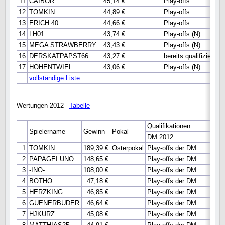
11
CAIBOR
45,14 €
Play-offs
12
TOMKIN
44,89 €
Play-offs
13
ERICH 40
44,66 €
Play-offs
14
LH01
43,74 €
Play-offs (N)
15
MEGA STRAWBERRY
43,43 €
Play-offs (N)
16
DERSKATPAPST66
43,27 €
bereits qualifiziert
17
HOHENTWIEL
43,06 €
Play-offs (N)
...
vollständige Liste
Wertungen 2012
Tabelle
Qualifikationen
Spielername
Gewinn
Pokal
DM 2012
1
TOMKIN
189,39 €
Osterpokal
Play-offs der DM
2
PAPAGEI UNO
148,65 €
Play-offs der DM
3
-INO-
108,00 €
Play-offs der DM
4
BOTHO
47,18 €
Play-offs der DM
5
HERZKING
46,85 €
Play-offs der DM
6
GUENERBUDER
46,64 €
Play-offs der DM
7
HJKURZ
45,08 €
Play-offs der DM