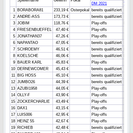
Spielername
Gewinn
Pokal
DM 2021
WM 
1
BORABORA81
233,19 €
Osterpokal
bereits qualifiziert
Haup
2
ANDRE-ASS
173,73 €
bereits qualifiziert
Haup
3
JOBIM
118,76 €
Play-offs
bereit
4
FRIESENBUEFFEL
47,40 €
Play-offs
Haup
5
JONATHAN37
47,26 €
Play-offs
Haup
6
NAPANTAO
47,05 €
bereits qualifiziert
Haup
7
SCHROEMY
46,51 €
bereits qualifiziert
bereit
8
KOELSCHE
46,06 €
bereits qualifiziert
bereit
9
BAUER KARL
45,83 €
Play-offs
10
DERNEWCOMER
45,43 €
bereits qualifiziert
11
BIG HOSS
45,10 €
bereits qualifiziert
12
JUMBO26
44,39 €
bereits qualifiziert
13
AZUBI1958
44,05 €
Play-offs
14
OLLY-F
43,90 €
Play-offs
15
ZOCKERCHARLIE
43,49 €
Play-offs
16
DAX1
43,15 €
Play-offs
17
LUIS006
42,95 €
Play-offs
18
HEINZ 55
42,67 €
Play-offs
19
RICHIEB
42,48 €
bereits qualifiziert