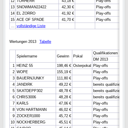
12
TORHERR
43,18 €
Play-offs
13
SNOWMAN22422
42,30 €
Play-offs
14
EL ZORRO
41,92 €
Play-offs
15
ACE OF SPADE
41,70 €
Play-offs
...
vollständige Liste
Wertungen 2013
Tabelle
Qualifikationen
Spielername
Gewinn
Pokal
DM 2013
W
1
HEINZ 55
198,46 €
Osterpokal
Play-offs
H
2
WOPE
155,19 €
Play-offs
H
3
BAUERNJUNKY
111,80 €
Play-offs
H
4
JANDIRK
49,22 €
bereits qualifiziert
H
5
SKATDEPP302
48,78 €
bereits qualifiziert
H
6
CHRIS3006
48,28 €
bereits qualifiziert
H
7
KARL5
47,06 €
Play-offs
H
8
VON HARTMANN
46,02 €
Play-offs
9
ZOCKER1000
45,72 €
Play-offs
10
NOCKHERBERG
45,51 €
Play-offs