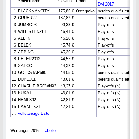
Spielername
Gewinn
Pokal
DM 2017
WM 
1
BLACKMANCITY
175,85 €
Osterpokal
bereits qualifiziert
bere
2
GRUER22
137,82 €
bereits qualifiziert
Hau
3
JUMBO26
99,33 €
Play-offs
Hau
4
WILLISTENZEL
46,41 €
Play-offs
Hau
5
ALL IN
46,20 €
Play-offs
Hau
6
BELEK
45,74 €
Play-offs
Hau
7
APPING
45,36 €
Play-offs
8
PETER2012
44,57 €
Play-offs
9
SAECO
44,32 €
Play-offs
10
GOLDSTAR690
44,05 €
bereits qualifiziert
11
DUPLO11
43,61 €
bereits qualifiziert
12
CHARLIE BROWN93
43,27 €
Play-offs (N)
13
KUKA1
43,01 €
Play-offs (N)
14
HEMI 392
42,81 €
Play-offs (N)
15
BARNIEXXL
42,24 €
Play-offs (N)
...
vollständige Liste
Wertungen 2016
Tabelle