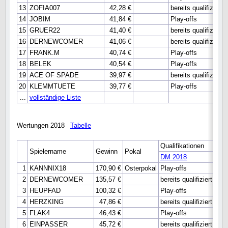
13
ZOFIA007
42,28 €
bereits qualifiziert
14
JOBIM
41,84 €
Play-offs
15
GRUER22
41,40 €
bereits qualifiziert
16
DERNEWCOMER
41,06 €
bereits qualifiziert
17
FRANK.M
40,74 €
Play-offs
18
BELEK
40,54 €
Play-offs
19
ACE OF SPADE
39,97 €
bereits qualifiziert
20
KLEMMTUETE
39,77 €
Play-offs
...
vollständige Liste
Wertungen 2018
Tabelle
Qualifikationen
Spielername
Gewinn
Pokal
DM 2018
WM 
1
KANNNIX18
170,90 €
Osterpokal
Play-offs
Hau
2
DERNEWCOMER
135,57 €
bereits qualifiziert
Hau
3
HEUPFAD
100,32 €
Play-offs
Hau
4
HERZKING
47,86 €
bereits qualifiziert
bere
5
FLAK4
46,43 €
Play-offs
Hau
6
EINPASSER
45,72 €
bereits qualifiziert
Hau