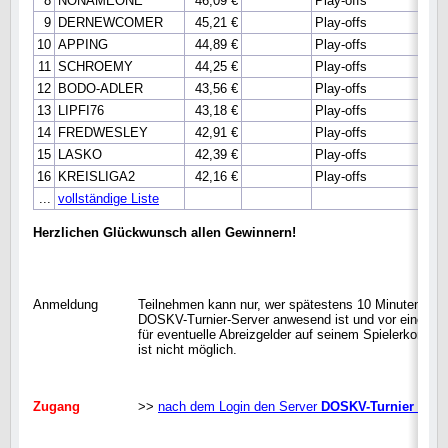
8
NONAMEONE
46,09 €
Play-offs
bere
9
DERNEWCOMER
45,21 €
Play-offs
Hau
10
APPING
44,89 €
Play-offs
11
SCHROEMY
44,25 €
Play-offs
12
BODO-ADLER
43,56 €
Play-offs
13
LIPFI76
43,18 €
Play-offs
14
FREDWESLEY
42,91 €
Play-offs
15
LASKO
42,39 €
Play-offs
16
KREISLIGA2
42,16 €
Play-offs
...
vollständige Liste
Herzlichen Glückwunsch allen Gewinnern!
Anmeldung
Teilnehmen kann nur, wer spätestens 10 Minuten vor
DOSKV-Turnier-Server anwesend ist und vor einer Se
für eventuelle Abreizgelder auf seinem Spielerkonto 
ist nicht möglich.
Zugang
>>
nach dem Login den Server
DOSKV-Turnier
ausw