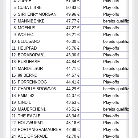
4
ZUPPEL
51,36 €
Play-offs
5
CUBA-LIBRE
50,83 €
Play-offs
6
SIRHENRYMORGAN
49,96 €
Play-offs
7
MANNIBENKE
47,77 €
bereits qualifiziert
8
MOENUS
47,27 €
Play-offs
9
WOLF64
46,21 €
Play-offs
10
BLUESANO
46,00 €
bereits qualifiziert
11
HEUPFAD
45,76 €
Play-offs
12
BORABORA81
45,30 €
Play-offs
13
BUSUHASE
44,84 €
Play-offs
14
MARDELSUR
44,71 €
bereits qualifiziert
15
99 BERND
44,57 €
Play-offs
16
PORRENKOOG
44,41 €
Play-offs
17
CHARLIE BROWN93
44,29 €
bereits qualifiziert
18
EMMI 42
44,07 €
Play-offs
19
CINDIE
43,63 €
Play-offs
20
MAUERCHEN1
43,51 €
bereits qualifiziert
21
THE EAGLE
43,34 €
Play-offs
22
HOLZWURM1
43,18 €
Play-offs
23
PORTANIGRAMAURER
42,88 €
Play-offs
24
ACE OF SPADE
42,70 €
Play-offs