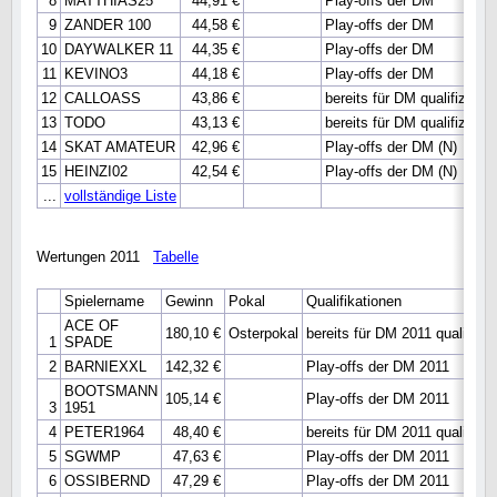
8
MATTHIAS25
44,91 €
Play-offs der DM
9
ZANDER 100
44,58 €
Play-offs der DM
10
DAYWALKER 11
44,35 €
Play-offs der DM
11
KEVINO3
44,18 €
Play-offs der DM
12
CALLOASS
43,86 €
bereits für DM qualifiziert
13
TODO
43,13 €
bereits für DM qualifiziert
14
SKAT AMATEUR
42,96 €
Play-offs der DM (N)
15
HEINZI02
42,54 €
Play-offs der DM (N)
...
vollständige Liste
Wertungen 2011
Tabelle
Spielername
Gewinn
Pokal
Qualifikationen
ACE OF
180,10 €
Osterpokal
bereits für DM 2011 qualifizier
1
SPADE
2
BARNIEXXL
142,32 €
Play-offs der DM 2011
BOOTSMANN
105,14 €
Play-offs der DM 2011
3
1951
4
PETER1964
48,40 €
bereits für DM 2011 qualifizier
5
SGWMP
47,63 €
Play-offs der DM 2011
6
OSSIBERND
47,29 €
Play-offs der DM 2011