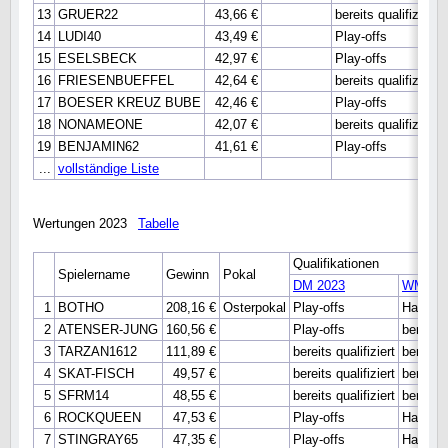
13
GRUER22
43,66 €
bereits qualifiziert
14
LUDI40
43,49 €
Play-offs
15
ESELSBECK
42,97 €
Play-offs
16
FRIESENBUEFFEL
42,64 €
bereits qualifiziert
17
BOESER KREUZ BUBE
42,46 €
Play-offs
18
NONAMEONE
42,07 €
bereits qualifiziert
19
BENJAMIN62
41,61 €
Play-offs
...
vollständige Liste
Wertungen 2023
Tabelle
Qualifikationen
Spielername
Gewinn
Pokal
DM 2023
WM 20
1
BOTHO
208,16 €
Osterpokal
Play-offs
Hauptr
2
ATENSER-JUNG
160,56 €
Play-offs
bereits q
3
TARZAN1612
111,89 €
bereits qualifiziert
bereits q
4
SKAT-FISCH
49,57 €
bereits qualifiziert
bereits q
5
SFRM14
48,55 €
bereits qualifiziert
bereits q
6
ROCKQUEEN
47,53 €
Play-offs
Hauptr
7
STINGRAY65
47,35 €
Play-offs
Hauptr