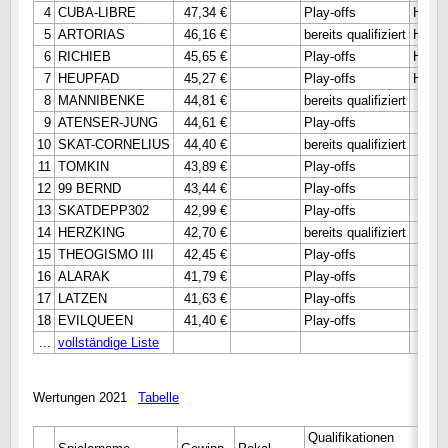
4
CUBA-LIBRE
47,34 €
Play-offs
Haupt
5
ARTORIAS
46,16 €
bereits qualifiziert
Haupt
6
RICHIEB
45,65 €
Play-offs
Haupt
7
HEUPFAD
45,27 €
Play-offs
Haupt
8
MANNIBENKE
44,81 €
bereits qualifiziert
9
ATENSER-JUNG
44,61 €
Play-offs
10
SKAT-CORNELIUS
44,40 €
bereits qualifiziert
11
TOMKIN
43,89 €
Play-offs
12
99 BERND
43,44 €
Play-offs
13
SKATDEPP302
42,99 €
Play-offs
14
HERZKING
42,70 €
bereits qualifiziert
15
THEOGISMO III
42,45 €
Play-offs
16
ALARAK
41,79 €
Play-offs
17
LATZEN
41,63 €
Play-offs
18
EVILQUEEN
41,40 €
Play-offs
...
vollständige Liste
Wertungen 2021
Tabelle
Qualifikationen