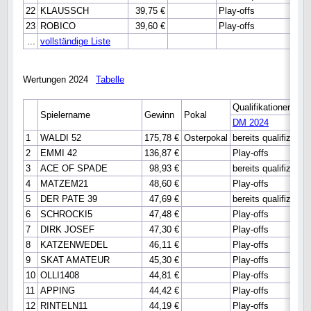
22
KLAUSSCH
39,75 €
Play-offs
23
ROBICO
39,60 €
Play-offs
...
vollständige Liste
Wertungen 2024
Tabelle
Qualifikationen
Spielername
Gewinn
Pokal
DM 2024
1
WALDI 52
175,78 €
Osterpokal
bereits qualifiziert
2
EMMI 42
136,87 €
Play-offs
3
ACE OF SPADE
98,93 €
bereits qualifiziert
4
MATZEM21
48,60 €
Play-offs
5
DER PATE 39
47,69 €
bereits qualifiziert
6
SCHROCKI5
47,48 €
Play-offs
7
DIRK JOSEF
47,30 €
Play-offs
8
KATZENWEDEL
46,11 €
Play-offs
9
SKAT AMATEUR
45,30 €
Play-offs
10
OLLI1408
44,81 €
Play-offs
11
APPING
44,42 €
Play-offs
12
RINTELN11
44,19 €
Play-offs