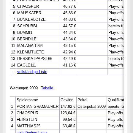
5
CHAOSPUR
46,77 €
Play-offs der
6
MAUSKATER
45,86 €
Play-offs der
7
BUNKERLOTZE
44,83 €
Play-offs der
8
SCHRUBBL
44,57 €
bereits für DM 
9
BUMMI1
44,34 €
Play-offs der
10
BERNDILE
43,64 €
Play-offs der
11
MALAGA 1964
43,15 €
Play-offs der
12
KLEMMTUETE
42,94 €
Play-offs der
13
DERSKATPAPST66
42,49 €
bereits für DM 
14
EAGLE111
41,16 €
Play-offs der
...
vollständige Liste
Wertungen 2009
Tabelle
Spielername
Gewinn
Pokal
Qualifikatione
1
PORTANIGRAMAURER
147,92 €
Osterpokal 2009
bereits für DM 
2
CHAOSPUR
123,64 €
Play-offs der
3
FEINSTEIN
99,54 €
Play-offs der
4
MATTHIAS25
63,48 €
Play-offs der 
...
vollständige Liste