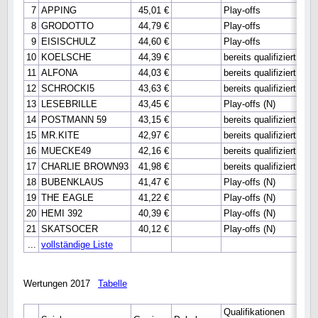
7
APPING
45,01 €
Play-offs
8
GRODOTTO
44,79 €
Play-offs
9
EISISCHULZ
44,60 €
Play-offs
10
KOELSCHE
44,39 €
bereits qualifiziert
11
ALFONA
44,03 €
bereits qualifiziert
12
SCHROCKI5
43,63 €
bereits qualifiziert
13
LESEBRILLE
43,45 €
Play-offs (N)
14
POSTMANN 59
43,15 €
bereits qualifiziert
15
MR.KITE
42,97 €
bereits qualifiziert
16
MUECKE49
42,16 €
bereits qualifiziert
17
CHARLIE BROWN93
41,98 €
bereits qualifiziert
18
BUBENKLAUS
41,47 €
Play-offs (N)
19
THE EAGLE
41,22 €
Play-offs (N)
20
HEMI 392
40,39 €
Play-offs (N)
21
SKATSOCER
40,12 €
Play-offs (N)
...
vollständige Liste
Wertungen 2017
Tabelle
Qualifikationen