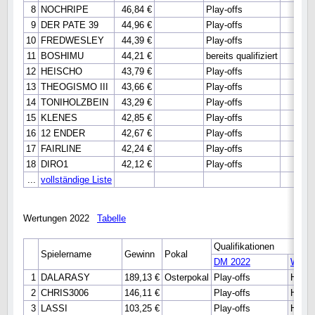
8
NOCHRIPE
46,84 €
Play-offs
9
DER PATE 39
44,96 €
Play-offs
10
FREDWESLEY
44,39 €
Play-offs
11
BOSHIMU
44,21 €
bereits qualifiziert
12
HEISCHO
43,79 €
Play-offs
13
THEOGISMO III
43,66 €
Play-offs
14
TONIHOLZBEIN
43,29 €
Play-offs
15
KLENES
42,85 €
Play-offs
16
12 ENDER
42,67 €
Play-offs
17
FAIRLINE
42,24 €
Play-offs
18
DIRO1
42,12 €
Play-offs
...
vollständige Liste
Wertungen 2022
Tabelle
Qualifikationen
Spielername
Gewinn
Pokal
DM 2022
WM 2
1
DALARASY
189,13 €
Osterpokal
Play-offs
Haupt
2
CHRIS3006
146,11 €
Play-offs
Haupt
3
LASSI
103,25 €
Play-offs
Haupt