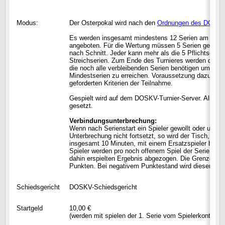
Modus:
Der Osterpokal wird nach den
Ordnungen des DOSK
Es werden insgesamt mindestens 12 Serien am Oste
angeboten. Für die Wertung müssen 5 Serien gespielt
nach Schnitt. Jeder kann mehr als die 5 Pflichtserien 
Streichserien. Zum Ende des Turnieres werden die Sp
die noch alle verbleibenden Serien benötigen um die 
Mindestserien zu erreichen. Voraussetzung dazu ist di
geforderten Kriterien der Teilnahme.
Gespielt wird auf dem DOSKV-Turnier-Server. Alle Se
gesetzt.
Verbindungsunterbrechung:
Wenn nach Serienstart ein Spieler gewollt oder ungewo
Unterbrechung nicht fortsetzt, so wird der Tisch, nac
insgesamt 10 Minuten, mit einem Ersatzspieler been
Spieler werden pro noch offenem Spiel der Serie 50 
dahin erspielten Ergebnis abgezogen. Die Grenze liegt
Punkten. Bei negativem Punktestand wird dieser gewe
Schiedsgericht
DOSKV-Schiedsgericht
Startgeld
10,00 €
(werden mit spielen der 1. Serie vom Spielerkonto a