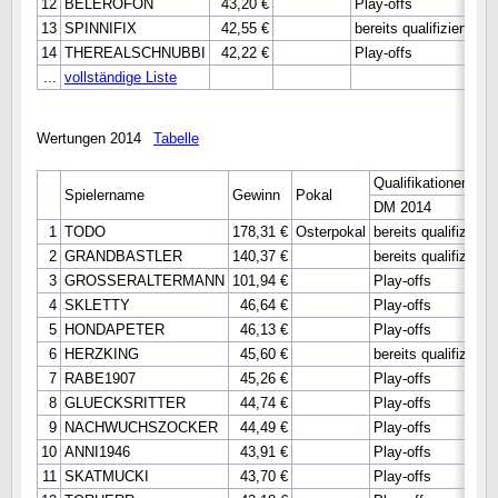
12
BELEROFON
43,20 €
Play-offs
13
SPINNIFIX
42,55 €
bereits qualifiziert
14
THEREALSCHNUBBI
42,22 €
Play-offs
...
vollständige Liste
Wertungen 2014
Tabelle
Qualifikationen
Spielername
Gewinn
Pokal
DM 2014
1
TODO
178,31 €
Osterpokal
bereits qualifiziert
2
GRANDBASTLER
140,37 €
bereits qualifiziert
3
GROSSERALTERMANN
101,94 €
Play-offs
4
SKLETTY
46,64 €
Play-offs
5
HONDAPETER
46,13 €
Play-offs
6
HERZKING
45,60 €
bereits qualifiziert
7
RABE1907
45,26 €
Play-offs
8
GLUECKSRITTER
44,74 €
Play-offs
9
NACHWUCHSZOCKER
44,49 €
Play-offs
10
ANNI1946
43,91 €
Play-offs
11
SKATMUCKI
43,70 €
Play-offs