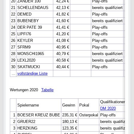
20
ZANDER 100
42,24 €
Play-offs
21
SCHELLENDAUS
42,13 €
bereits qualifiziert
22
DEMED
41,82 €
Play-offs
23
BUBENEBY
41,60 €
bereits qualifiziert
24
DER PATE 39
41,41 €
Play-offs
25
LIPFI76
41,20 €
Play-offs
26
KEYLER
41,08 €
Play-offs
27
SFRM9
40,95 €
Play-offs
28
MONSCHI1965
40,79 €
bereits qualifiziert
29
LEXL2020
40,58 €
bereits qualifiziert
30
SKATMUCKI
40,44 €
Play-offs
...
vollständige Liste
Wertungen 2020
Tabelle
Qualifikationen
Spielername
Gewinn
Pokal
DM 2020
1
BOESER KREUZ BUBE
235,31 €
Osterpokal
Play-offs
2
GRUER22
180,13 €
bereits qualifiziert
3
HERZKING
123,35 €
bereits qualifiziert