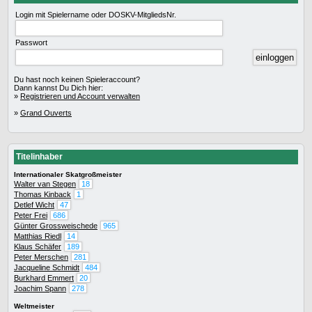
Login mit Spielername oder DOSKV-MitgliedsNr.
Passwort
Du hast noch keinen Spieleraccount?
Dann kannst Du Dich hier:
»
Registrieren und Account verwalten
»
Grand Ouverts
Titelinhaber
Internationaler Skatgroßmeister
Walter van Stegen
18
Thomas Kinback
1
Detlef Wicht
47
Peter Frei
686
Günter Grossweischede
965
Matthias Riedl
14
Klaus Schäfer
189
Peter Merschen
281
Jacqueline Schmidt
484
Burkhard Emmert
20
Joachim Spann
278
Weltmeister