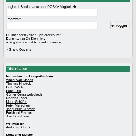
Login mit Spielername oder DOSKV-MitgliedsNr.
Passwort
Du hast noch keinen Spieleraccount?
Dann kannst Du Dich hier:
»
Registrieren und Account verwalten
»
Grand Ouverts
Titelinhaber
Internationaler Skatgroßmeister
Walter van Stegen
Thomas Kinback
Detlef Wicht
Peter Frei
Günter Grossweischede
Matthias Riedl
Klaus Schäfer
Peter Merschen
Jacqueline Schmidt
Burkhard Emmert
Joachim Spann
Weltmeister
Andreas Schierz
Deutscher Meister