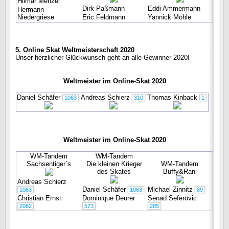
Hilmar Menzel
Dirk Paßmann
Eddi Ammermann
Hermann
Niedergriese
Eric Feldmann
Yannick Möhle
5. Online Skat Weltmeisterschaft 2020
Unser herzlicher Glückwunsch geht an alle Gewinner 2020!
Weltmeister im Online-Skat 2020
Daniel Schäfer
Andreas Schierz
Thomas Kinback
1063
310
1
Weltmeister im Online-Skat 2020
WM-Tandem
WM-Tandem
Sachsentiger`s
Die kleinen Krieger
WM-Tandem
des Skates
Buffy&Rani
Andreas Schierz
Daniel Schäfer
Michael Zinnitz
1063
1063
89
Christian Ernst
Dominique Deurer
Senad Seferovic
2082
573
285