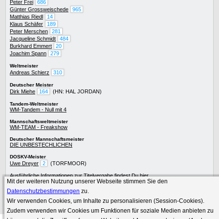
Peter Frei
686
Günter Grossweischede
965
Matthias Riedl
14
Klaus Schäfer
189
Peter Merschen
281
Jacqueline Schmidt
484
Burkhard Emmert
20
Joachim Spann
279
Weltmeister
Andreas Schierz
310
Deutscher Meister
Dirk Miehe
164
(HN: HAL JORDAN)
Tandem-Weltmeister
WM-Tandem - Null mit 4
Mannschaftsweltmeister
WM-TEAM - Freakshow
Deutscher Mannschaftsmeister
DIE UNBESTECHLICHEN
DOSKV-Meister
Uwe Dreyer
2
(TORFMOOR)
Ausführliche Informationen zur
Titelvergabe
findest Du
hier
.
Mit der weiteren Nutzung unserer Webseite stimmen Sie den
Die besten Skatspieler
werden im Skat-Netzwerk präsentiert.
Datenschutzbestimmungen
zu.
Wir verwenden Cookies, um Inhalte zu personalisieren (Session-Cookies).
Zudem verwenden wir Cookies um Funktionen für soziale Medien anbieten zu