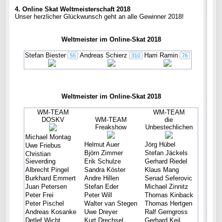
4. Online Skat Weltmeisterschaft 2018
Unser herzlicher Glückwunsch geht an alle Gewinner 2018!
Weltmeister im Online-Skat 2018
Stefan Biester
Andreas Schierz
Harri Ramin
55
310
76
Weltmeister im Online-Skat 2018
WM-TEAM
WM-TEAM
DOSKV
WM-TEAM
die
Freakshow
Unbestechlichen
Michael Montag
Helmut Auer
Jörg Hübel
Uwe Friebus
Björn Zimmer
Stefan Jäckels
Christian
Sieverding
Erik Schulze
Gerhard Riedel
Albrecht Pingel
Sandra Köster
Klaus Mang
Burkhard Emmert
Andre Hillen
Senad Seferovic
Juan Petersen
Stefan Eder
Michael Zinnitz
Peter Frei
Peter Will
Thomas Kinback
Peter Pischel
Walter van Stegen
Thomas Hertgen
Andreas Kosanke
Uwe Dreyer
Ralf Gerngross
Detlef Wicht
Kurt Drechsel
Gerhard Keil