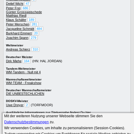
Detlef Wicht
47
Peter Frei
686
Günter Grossweischede
Matthias Riedl
Klaus Schäfer
189
Peter Merschen
281
Jacqueline Schmidt
484
Burkhard Emmert
20
Joachim Spann
279
Weltmeister
Andreas Schierz
310
Deutscher Meister
Dirk Miehe
164
(HN: HAL JORDAN)
Tandem-Weltmeister
WM-Tandem - Null mit 4
Mannschaftsweltmeister
WM-TEAM - Freakshow
Deutscher Mannschaftsmeister
DIE UNBESTECHLICHEN
DOSKV-Meister
Uwe Dreyer
2
(TORFMOOR)
Ausführliche Informationen zur
Titelvergabe
findest Du
hier
.
Mit der weiteren Nutzung unserer Webseite stimmen Sie den
Die besten Skatspieler
werden im Skat-Netzwerk präsentiert.
Datenschutzbestimmungen
zu.
Wir verwenden Cookies, um Inhalte zu personalisieren (Session-Cookies).