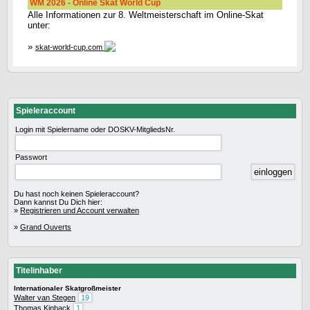
WM 2026 - Online Skat World Cup
Alle Informationen zur 8. Weltmeisterschaft im Online-Skat
unter:
»
skat-world-cup.com
Spieleraccount
Login mit Spielername oder DOSKV-MitgliedsNr.
Passwort
Du hast noch keinen Spieleraccount?
Dann kannst Du Dich hier:
»
Registrieren und Account verwalten
»
Grand Ouverts
Titelinhaber
Internationaler Skatgroßmeister
Walter van Stegen
19
Thomas Kinback
1