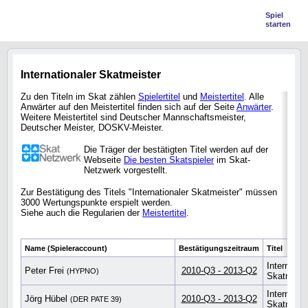
Spiel
starten
Internationaler Skatmeister
Zu den Titeln im Skat zählen
Spielertitel
und
Meistertitel
. Alle
Anwärter auf den Meistertitel finden sich auf der Seite
Anwärter
.
Weitere Meistertitel sind Deutscher Mannschaftsmeister,
Deutscher Meister, DOSKV-Meister.
Die Träger der bestätigten Titel werden auf der
Webseite
Die besten Skatspieler
im Skat-
Netzwerk vorgestellt.
Zur Bestätigung des Titels "Internationaler Skatmeister" müssen
3000 Wertungspunkte erspielt werden.
Siehe auch die Regularien der
Meistertitel
.
Name (Spieleraccount)
Bestätigungszeitraum
Titel
Internatio
Peter Frei
2010-Q3 - 2013-Q2
(HYPNO)
Skatmeist
Internatio
Jörg Hübel
2010-Q3 - 2013-Q2
(DER PATE 39)
Skatmeist