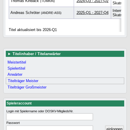
Thomas Kinback
2024-Q3 - 2027-Q2
(TOMKIN)
Skatmeist
Internatio
Andreas Schröter
2025-Q1 - 2027-Q4
(ANDRE-ASS)
Skatmeist
Titel aktualisiert bis 2026-Q1
Titelinhaber / Titelanwärter
Meistertitel
Spielertitel
Anwärter
Titelträger Meister
Titelträger Großmeister
Spieleraccount
Login mit Spielername oder DOSKV-MitgliedsNr.
Passwort