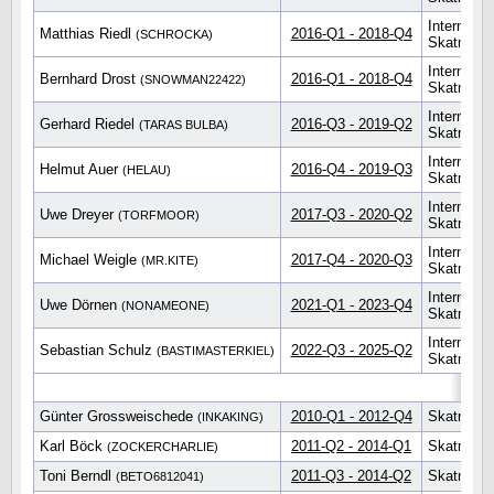
Internatio
Matthias Riedl
2016-Q1 - 2018-Q4
(SCHROCKA)
Skatmeist
Internatio
Bernhard Drost
2016-Q1 - 2018-Q4
(SNOWMAN22422)
Skatmeist
Internatio
Gerhard Riedel
2016-Q3 - 2019-Q2
(TARAS BULBA)
Skatmeist
Internatio
Helmut Auer
2016-Q4 - 2019-Q3
(HELAU)
Skatmeist
Internatio
Uwe Dreyer
2017-Q3 - 2020-Q2
(TORFMOOR)
Skatmeist
Internatio
Michael Weigle
2017-Q4 - 2020-Q3
(MR.KITE)
Skatmeist
Internatio
Uwe Dörnen
2021-Q1 - 2023-Q4
(NONAMEONE)
Skatmeist
Internatio
Sebastian Schulz
2022-Q3 - 2025-Q2
(BASTIMASTERKIEL)
Skatmeist
Günter Grossweischede
2010-Q1 - 2012-Q4
Skatmeist
(INKAKING)
Karl Böck
2011-Q2 - 2014-Q1
Skatmeist
(ZOCKERCHARLIE)
Toni Berndl
2011-Q3 - 2014-Q2
Skatmeist
(BETO6812041)