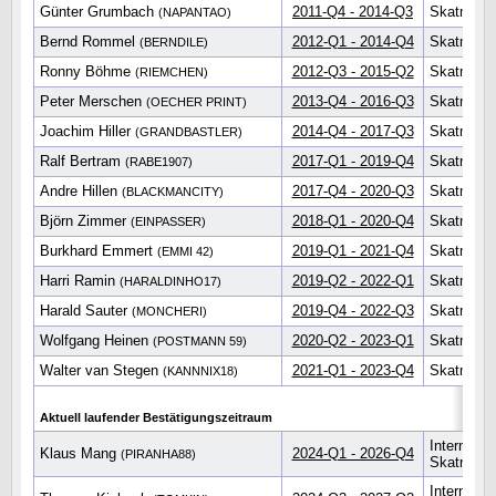
Günter Grumbach
2011-Q4 - 2014-Q3
Skatmeist
(NAPANTAO)
Bernd Rommel
2012-Q1 - 2014-Q4
Skatmeist
(BERNDILE)
Ronny Böhme
2012-Q3 - 2015-Q2
Skatmeist
(RIEMCHEN)
Peter Merschen
2013-Q4 - 2016-Q3
Skatmeist
(OECHER PRINT)
Joachim Hiller
2014-Q4 - 2017-Q3
Skatmeist
(GRANDBASTLER)
Ralf Bertram
2017-Q1 - 2019-Q4
Skatmeist
(RABE1907)
Andre Hillen
2017-Q4 - 2020-Q3
Skatmeist
(BLACKMANCITY)
Björn Zimmer
2018-Q1 - 2020-Q4
Skatmeist
(EINPASSER)
Burkhard Emmert
2019-Q1 - 2021-Q4
Skatmeist
(EMMI 42)
Harri Ramin
2019-Q2 - 2022-Q1
Skatmeist
(HARALDINHO17)
Harald Sauter
2019-Q4 - 2022-Q3
Skatmeist
(MONCHERI)
Wolfgang Heinen
2020-Q2 - 2023-Q1
Skatmeist
(POSTMANN 59)
Walter van Stegen
2021-Q1 - 2023-Q4
Skatmeist
(KANNNIX18)
Aktuell laufender Bestätigungszeitraum
Internatio
Klaus Mang
2024-Q1 - 2026-Q4
(PIRANHA88)
Skatmeist
Internatio