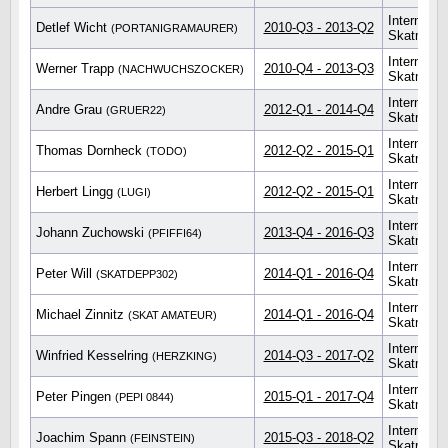
Internatio
Detlef Wicht
2010-Q3 - 2013-Q2
(PORTANIGRAMAURER)
Skatmeist
Internatio
Werner Trapp
2010-Q4 - 2013-Q3
(NACHWUCHSZOCKER)
Skatmeist
Internatio
Andre Grau
2012-Q1 - 2014-Q4
(GRUER22)
Skatmeist
Internatio
Thomas Dornheck
2012-Q2 - 2015-Q1
(TODO)
Skatmeist
Internatio
Herbert Lingg
2012-Q2 - 2015-Q1
(LUGI)
Skatmeist
Internatio
Johann Zuchowski
2013-Q4 - 2016-Q3
(PFIFFI64)
Skatmeist
Internatio
Peter Will
2014-Q1 - 2016-Q4
(SKATDEPP302)
Skatmeist
Internatio
Michael Zinnitz
2014-Q1 - 2016-Q4
(SKAT AMATEUR)
Skatmeist
Internatio
Winfried Kesselring
2014-Q3 - 2017-Q2
(HERZKING)
Skatmeist
Internatio
Peter Pingen
2015-Q1 - 2017-Q4
(PEPI 0844)
Skatmeist
Internatio
Joachim Spann
2015-Q3 - 2018-Q2
(FEINSTEIN)
Skatmeist