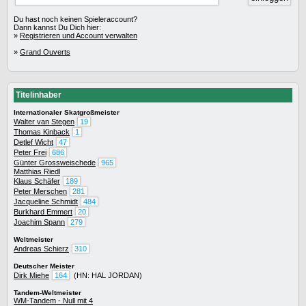
Du hast noch keinen Spieleraccount?
Dann kannst Du Dich hier:
»
Registrieren und Account verwalten
»
Grand Ouverts
Titelinhaber
Internationaler Skatgroßmeister
Walter van Stegen
19
Thomas Kinback
1
Detlef Wicht
47
Peter Frei
686
Günter Grossweischede
965
Matthias Riedl
Klaus Schäfer
189
Peter Merschen
281
Jacqueline Schmidt
484
Burkhard Emmert
20
Joachim Spann
279
Weltmeister
Andreas Schierz
310
Deutscher Meister
Dirk Miehe
164
(HN: HAL JORDAN)
Tandem-Weltmeister
WM-Tandem - Null mit 4