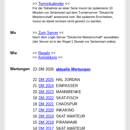
>>
Terminkalender
<<
Für die Teilnahme an einer Serie musst du spätestens 10
Minuten vor Serienstart auf dem Turnierserver "Deutsche
Meisterschaft" anwesend sein. Bei späterem Erscheinen,
musst du damit rechnen nicht gesetzt zu werden.
Wo
>>
Zum Server
<<
Nach dem Login Server "Deutsche Meisterschaft" auswählen.
(der Server ist in der Regel 1 Stunde vor Serienstart online)
Wie
>>
Regeln
<<
>>
Anmeldung
<<
Wertungen
23.
DM 2026
aktuelle Wertungen
22.
DM 2025
HAL JORDAN
21.
DM 2024
EINPASSER
20.
DM 2023
MANNIBENKE
19.
DM 2022
SKAT-FISCH
18.
DM 2021
CHAOSPUR
17.
DM 2020
INKAKING
16.
DM 2019
SKAT AMATEUR
15.
DM 2018
PIRANHA88
14.
DM 2017
SKAT AMATEUR