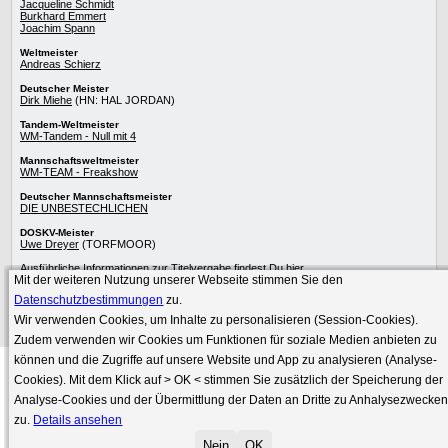
Jacqueline Schmidt
Burkhard Emmert
Joachim Spann
Weltmeister
Andreas Schierz
Deutscher Meister
Dirk Miehe
(HN: HAL JORDAN)
Tandem-Weltmeister
WM-Tandem - Null mit 4
Mannschaftsweltmeister
WM-TEAM - Freakshow
Deutscher Mannschaftsmeister
DIE UNBESTECHLICHEN
DOSKV-Meister
Uwe Dreyer
(TORFMOOR)
Ausführliche Informationen zur
Titelvergabe
findest Du
hier
.
Mit der weiteren Nutzung unserer Webseite stimmen Sie den
Die besten Skatspieler
werden im Skat-Netzwerk präsentiert.
Datenschutzbestimmungen
zu.
Wir verwenden Cookies, um Inhalte zu personalisieren (Session-Cookies).
Zudem verwenden wir Cookies um Funktionen für soziale Medien anbieten zu
können und die Zugriffe auf unsere Website und App zu analysieren (Analyse-
Cookies). Mit dem Klick auf
> OK <
stimmen Sie zusätzlich der Speicherung der
»
Skat-Spielen
»
Impressum
»
Datenschutz
Analyse-Cookies und der Übermittlung der Daten an Dritte zu Anhalysezwecke
techn. Umsetzung
© 2000-2026
zu.
Details ansehen
© DOSKV (Deutscher online Skatverband e.V.)
Nein
OK
Seitenanfang