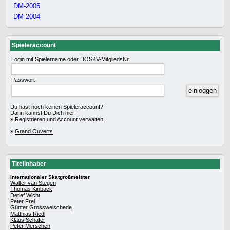
DM-2005
DM-2004
Spieleraccount
Login mit Spielername oder DOSKV-MitgliedsNr.
Passwort
Du hast noch keinen Spieleraccount?
Dann kannst Du Dich hier:
»
Registrieren und Account verwalten
»
Grand Ouverts
Titelinhaber
Internationaler Skatgroßmeister
Walter van Stegen
Thomas Kinback
Detlef Wicht
Peter Frei
Günter Grossweischede
Matthias Riedl
Klaus Schäfer
Peter Merschen