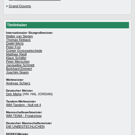
»
Grand Ouverts
Titelinhaber
Internationaler Skatgroßmeister
Walter van Stegen
Thomas Kinback
Detlef Wicht
Peter Frei
Günter Grossweischede
Matthias Riedl
Klaus Schäfer
Peter Merschen
Jacqueline Schmidt
Burkhard Emmert
Joachim Spann
Weltmeister
Andreas Schierz
Deutscher Meister
Dirk Miehe
(HN: HAL JORDAN)
Tandem-Weltmeister
WM-Tandem - Null mit 4
Mannschaftsweltmeister
WM-TEAM - Freakshow
Deutscher Mannschaftsmeister
DIE UNBESTECHLICHEN
DOSKV-Meister