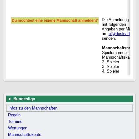
Die Anmeldung bitte
Du möchtest eine eigene Mannschaft anmelden?
mit folgenden
Angaben per Mail
an:
bl@doskv.de
senden.
Mannschaftsname
Spielernamen:
Mannschaftskapitän
2. Spieler
3. Spieler
4. Spieler
Bundesliga
Infos zu den Mannschaften
Regeln
Termine
Wertungen
Mannschaftskonto