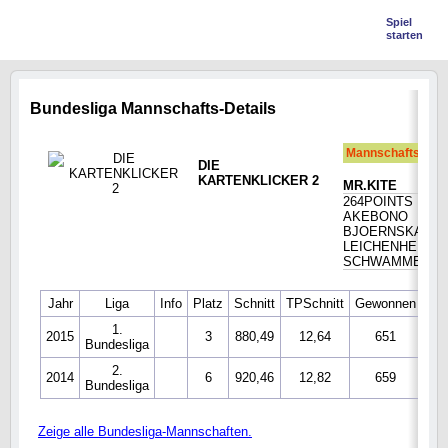
Spiel
starten
Bundesliga Mannschafts-Details
Mannschaftsmitgl
DIE
KARTENKLICKER 2
MR.KITE
264POINTS
AKEBONO
BJOERNSKAT
LEICHENHEINRI
SCHWAMMERLP
Jahr
Liga
Info
Platz
Schnitt
TPSchnitt
Gewonnen
Ver
1.
2015
3
880,49
12,64
651
1
Bundesliga
2.
2014
6
920,46
12,82
659
1
Bundesliga
Zeige alle Bundesliga-Mannschaften.