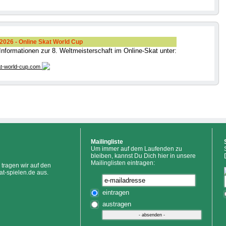
026 - Online Skat World Cup
 Informationen zur 8. Weltmeisterschaft im Online-Skat unter:
t-world-cup.com
Mailingliste
Um immer auf dem Laufenden zu
bleiben, kannst Du Dich hier in unsere
Mailinglisten eintragen:
tragen wir auf den
at-spielen.de aus.
eintragen
austragen