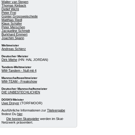
Walter van Stegen
Thomas Kinback
Detlef Wicht
Peter Frei
Günter Grossweischede
Matthias Riedl
Klaus Schäfer
Peter Merschen
Jacqueline Schmidt
Burkhard Emmert
Joachim Spann
Weltmeister
Andreas Schierz
Deutscher Meister
Dirk Miehe
(HN: HAL JORDAN)
Tandem-Weltmeister
WM-Tandem - Null mit 4
Mannschaftsweltmeister
WM-TEAM - Freakshow
Deutscher Mannschaftsmeister
DIE UNBESTECHLICHEN
DOSKV-Meister
Uwe Dreyer
(TORFMOOR)
Ausführliche Informationen zur
Titelvergabe
findest Du
hier
.
Die besten Skatspieler
werden im Skat-
Netzwerk präsentiert.