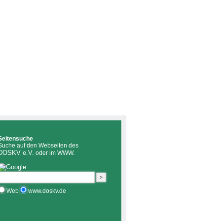
Seitensuche
Suche auf den Webseiten des
DOSKV e.V.
oder im WWW.
Web
www.doskv.de