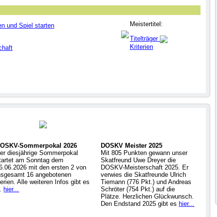
Meistertitel:
en und Spiel starten
Titelträger
Kriterien
chaft
OSKV-Sommerpokal 2026
DOSKV Meister 2025
er diesjährige Sommerpokal
Mit 805 Punkten gewann unser
tartet am Sonntag dem
Skatfreund Uwe Dreyer die
6.06.2026 mit den ersten 2 von
DOSKV-Meisterschaft 2025. Er
nsgesamt 16 angebotenen
verwies die Skatfreunde Ulrich
erien. Alle weiteren Infos gibt es
Tiemann (776 Pkt.) und Andreas
..
hier...
Schröter (754 Pkt.) auf die
Plätze. Herzlichen Glückwunsch.
Den Endstand 2025 gibt es
hier...