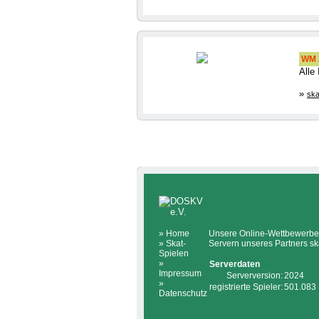
WM 2
Alle
»
ska
»
Home
Unsere Online-Wettbewerbe 
»
Skat-
Servern unseres Partners sk
Spielen
»
Serverdaten
Impressum
Serverversion:
2024
»
registrierte Spieler:
501.083
Datenschutz