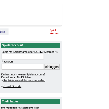
terschaft
Pokalturniere
Impressum
Spiel
nfos
starten
Spieleraccount
Login mit Spielername oder DOSKV-MitgliedsNr.
Passwort
Du hast noch keinen Spieleraccount?
Dann kannst Du Dich hier:
»
Registrieren und Account verwalten
»
Grand Ouverts
Titelinhaber
Internationaler Skatgroßmeister