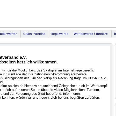
WM
DM
Meis
Titelanwärter
Clubs / Vereine
Regelwerke
Wettbewerbe / Turniere
I
tverband e.V.
ebseiten herzlich willkommen.
wir dir die Möglichkeit, das Skatspiel im Internet regelgerecht
auf Grundlage der Internationalen Skatordnung erarbeitete
 den Bedingungen des Online-Skatspiels Rechnung trägt. Im DOSKV e.V.
nd.
skat-spielen.de bieten wir ausreichend Gelegenheit, sich im Wettkampf
t dich auf unseren Seiten über die vielen Möglichkeiten, Turniere,
e und zur Förderung des Skat betreffend, informieren.
 konnten, würden wir uns freuen, dich bei uns begrüßen zu dürfen.