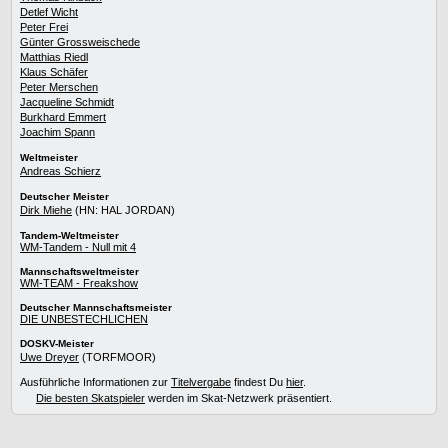
Detlef Wicht
Peter Frei
Günter Grossweischede
Matthias Riedl
Klaus Schäfer
Peter Merschen
Jacqueline Schmidt
Burkhard Emmert
Joachim Spann
Weltmeister
Andreas Schierz
Deutscher Meister
Dirk Miehe
(HN: HAL JORDAN)
Tandem-Weltmeister
WM-Tandem - Null mit 4
Mannschaftsweltmeister
WM-TEAM - Freakshow
Deutscher Mannschaftsmeister
DIE UNBESTECHLICHEN
DOSKV-Meister
Uwe Dreyer
(TORFMOOR)
Ausführliche Informationen zur
Titelvergabe
findest Du
hier
.
Die besten Skatspieler
werden im Skat-Netzwerk präsentiert.