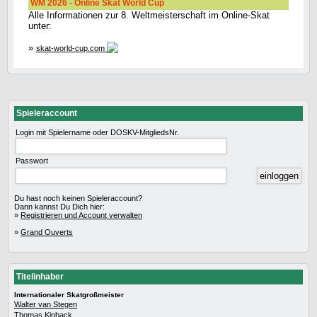
WM 2026 - Online Skat World Cup
Alle Informationen zur 8. Weltmeisterschaft im Online-Skat
unter:
»
skat-world-cup.com
Spieleraccount
Login mit Spielername oder DOSKV-MitgliedsNr.
Passwort
Du hast noch keinen Spieleraccount?
Dann kannst Du Dich hier:
»
Registrieren und Account verwalten
»
Grand Ouverts
Titelinhaber
Internationaler Skatgroßmeister
Walter van Stegen
Thomas Kinback