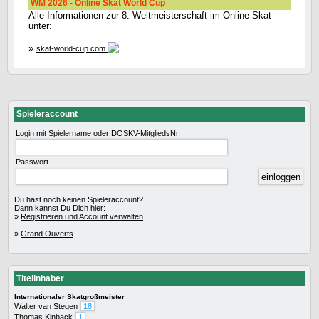
WM 2026 - Online Skat World Cup
Alle Informationen zur 8. Weltmeisterschaft im Online-Skat
unter:
»
skat-world-cup.com
Spieleraccount
Login mit Spielername oder DOSKV-MitgliedsNr.
Passwort
Du hast noch keinen Spieleraccount?
Dann kannst Du Dich hier:
»
Registrieren und Account verwalten
»
Grand Ouverts
Titelinhaber
Internationaler Skatgroßmeister
Walter van Stegen
18
Thomas Kinback
1