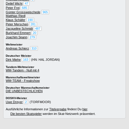
Detlef Wicht
47
Peter Frei
685
Günter Grossweischede
965
Matthias Riedl
Klaus Schäfer
190
Peter Merschen
281
Jacqueline Schmidt
487
Burkhard Emmert
20
Joachim Spann
279
Weltmeister
Andreas Schierz
310
Deutscher Meister
Dirk Miehe
163
(HN: HAL JORDAN)
Tandem-Weltmeister
WM-Tandem - Null mit 4
Mannschaftsweltmeister
WM-TEAM - Freakshow
Deutscher Mannschaftsmeister
DIE UNBESTECHLICHEN
DOSKV-Meister
Uwe Dreyer
2
(TORFMOOR)
Ausführliche Informationen zur
Titelvergabe
findest Du
hier
.
Die besten Skatspieler
werden im Skat-Netzwerk präsentiert.