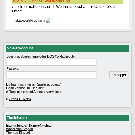
WM 2026 - Online Skat World Cup
Alle Informationen zur 8. Weltmeisterschaft im Online-Skat
unter:
»
skat-world-cup.com
Spieleraccount
Login mit Spielername oder DOSKV-MitgliedsNr.
Passwort
Du hast noch keinen Spieleraccount?
Dann kannst Du Dich hier:
»
Registrieren und Account verwalten
»
Grand Ouverts
Titelinhaber
Internationaler Skatgroßmeister
Walter van Stegen
Thomas Kinback