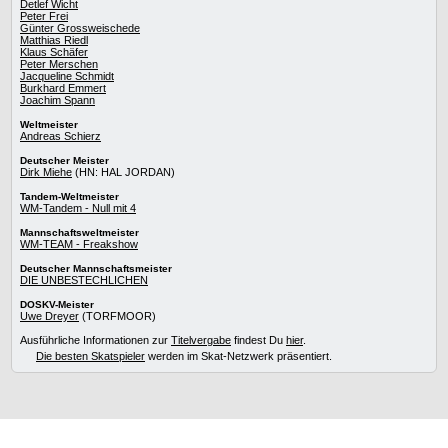
Detlef Wicht
Peter Frei
Günter Grossweischede
Matthias Riedl
Klaus Schäfer
Peter Merschen
Jacqueline Schmidt
Burkhard Emmert
Joachim Spann
Weltmeister
Andreas Schierz
Deutscher Meister
Dirk Miehe
(HN: HAL JORDAN)
Tandem-Weltmeister
WM-Tandem - Null mit 4
Mannschaftsweltmeister
WM-TEAM - Freakshow
Deutscher Mannschaftsmeister
DIE UNBESTECHLICHEN
DOSKV-Meister
Uwe Dreyer
(TORFMOOR)
Ausführliche Informationen zur
Titelvergabe
findest Du
hier
.
Die besten Skatspieler
werden im Skat-Netzwerk präsentiert.