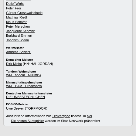
Detlef Wicht
Peter Frei
Günter Grossweischede
Matthias Riedl
Klaus Schäfer
Peter Merschen
Jacqueline Schmidt
Burkhard Emmert
Joachim Spann
Weltmeister
Andreas Schierz
Deutscher Meister
Dirk Miehe
(HN: HAL JORDAN)
Tandem-Weltmeister
WM-Tandem - Null mit 4
Mannschaftsweltmeister
WM-TEAM - Freakshow
Deutscher Mannschaftsmeister
DIE UNBESTECHLICHEN
DOSKV-Meister
Uwe Dreyer
(TORFMOOR)
Ausführliche Informationen zur
Titelvergabe
findest Du
hier
.
Die besten Skatspieler
werden im Skat-Netzwerk präsentiert.