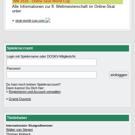
WM 2026 - Online Skat World Cup
Alle Informationen zur 8. Weltmeisterschaft im Online-Skat
unter:
»
skat-world-cup.com
Spieleraccount
Login mit Spielername oder DOSKV-MitgliedsNr.
Passwort
Du hast noch keinen Spieleraccount?
Dann kannst Du Dich hier:
»
Registrieren und Account verwalten
»
Grand Ouverts
Titelinhaber
Internationaler Skatgroßmeister
Walter van Stegen
Thomas Kinback