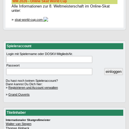
WM 2026 - Online Skat World Cup
Alle Informationen zur 8. Weltmeisterschaft im Online-Skat
unter:
»
skat-world-cup.com
Spieleraccount
Login mit Spielername oder DOSKV-MitgliedsNr.
Passwort
Du hast noch keinen Spieleraccount?
Dann kannst Du Dich hier:
»
Registrieren und Account verwalten
»
Grand Ouverts
Titelinhaber
Internationaler Skatgroßmeister
Walter van Stegen
Thomas Kinback