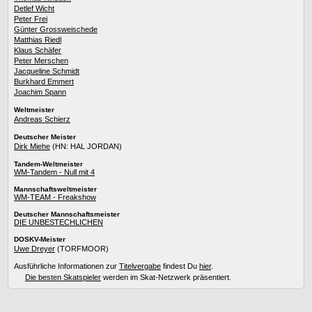
Detlef Wicht
Peter Frei
Günter Grossweischede
Matthias Riedl
Klaus Schäfer
Peter Merschen
Jacqueline Schmidt
Burkhard Emmert
Joachim Spann
Weltmeister
Andreas Schierz
Deutscher Meister
Dirk Miehe
(HN: HAL JORDAN)
Tandem-Weltmeister
WM-Tandem - Null mit 4
Mannschaftsweltmeister
WM-TEAM - Freakshow
Deutscher Mannschaftsmeister
DIE UNBESTECHLICHEN
DOSKV-Meister
Uwe Dreyer
(TORFMOOR)
Ausführliche Informationen zur
Titelvergabe
findest Du
hier
.
Die besten Skatspieler
werden im Skat-Netzwerk präsentiert.