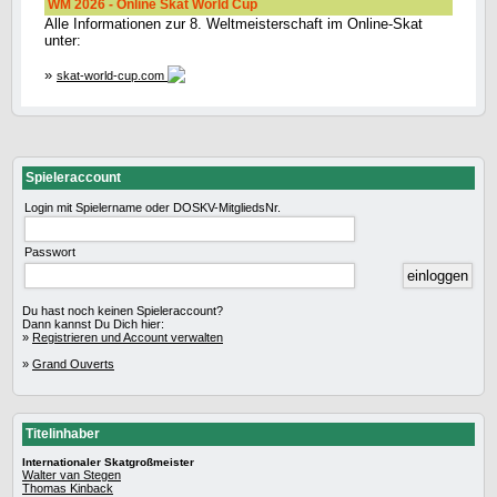
WM 2026 - Online Skat World Cup
Alle Informationen zur 8. Weltmeisterschaft im Online-Skat
unter:
»
skat-world-cup.com
Spieleraccount
Login mit Spielername oder DOSKV-MitgliedsNr.
Passwort
Du hast noch keinen Spieleraccount?
Dann kannst Du Dich hier:
»
Registrieren und Account verwalten
»
Grand Ouverts
Titelinhaber
Internationaler Skatgroßmeister
Walter van Stegen
Thomas Kinback