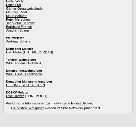
Detlef Wicht
Peter Frei
Günter Grossweischede
Matthias Riedl
Klaus Schäfer
Peter Merschen
Jacqueline Schmidt
Burkhard Emmert
Joachim Spann
Weltmeister
Andreas Schierz
Deutscher Meister
Dirk Miehe
(HN: HAL JORDAN)
Tandem-Weltmeister
WM-Tandem - Null mit 4
Mannschaftsweltmeister
WM-TEAM - Freakshow
Deutscher Mannschaftsmeister
DIE UNBESTECHLICHEN
DOSKV-Meister
Uwe Dreyer
(TORFMOOR)
Ausführliche Informationen zur
Titelvergabe
findest Du
hier
.
Die besten Skatspieler
werden im Skat-Netzwerk präsentiert.