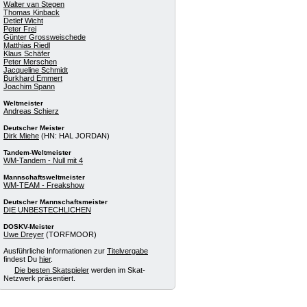
Walter van Stegen
Thomas Kinback
Detlef Wicht
Peter Frei
Günter Grossweischede
Matthias Riedl
Klaus Schäfer
Peter Merschen
Jacqueline Schmidt
Burkhard Emmert
Joachim Spann
Weltmeister
Andreas Schierz
Deutscher Meister
Dirk Miehe
(HN: HAL JORDAN)
Tandem-Weltmeister
WM-Tandem - Null mit 4
Mannschaftsweltmeister
WM-TEAM - Freakshow
Deutscher Mannschaftsmeister
DIE UNBESTECHLICHEN
DOSKV-Meister
Uwe Dreyer
(TORFMOOR)
Ausführliche Informationen zur
Titelvergabe
findest Du
hier
.
Die besten Skatspieler
werden im Skat-
Netzwerk präsentiert.