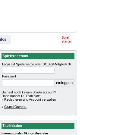
terschaft
Pokalturniere
Impressum
Spiel
nfos
starten
Spieleraccount
Login mit Spielername oder DOSKV-MitgliedsNr.
Passwort
Du hast noch keinen Spieleraccount?
Dann kannst Du Dich hier:
»
Registrieren und Account verwalten
»
Grand Ouverts
Titelinhaber
Internationaler Skatgroßmeister