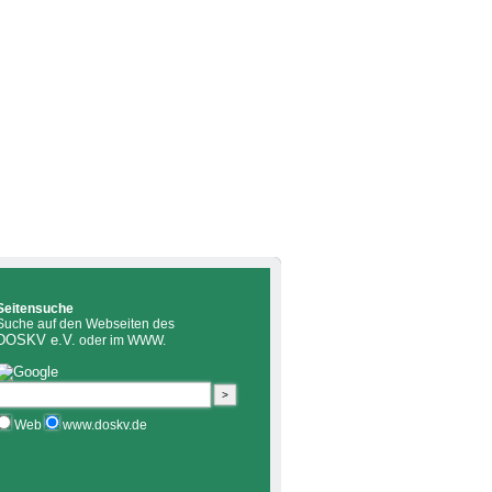
Seitensuche
Suche auf den Webseiten des
DOSKV e.V.
oder im WWW.
Web
www.doskv.de