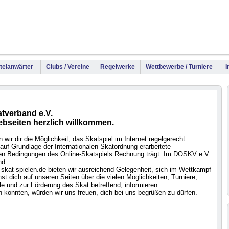
WM
DM
Meis
Titelanwärter
Clubs / Vereine
Regelwerke
Wettbewerbe / Turniere
I
tverband e.V.
ebseiten herzlich willkommen.
wir dir die Möglichkeit, das Skatspiel im Internet regelgerecht
auf Grundlage der Internationalen Skatordnung erarbeitete
 den Bedingungen des Online-Skatspiels Rechnung trägt. Im DOSKV e.V.
nd.
skat-spielen.de bieten wir ausreichend Gelegenheit, sich im Wettkampf
t dich auf unseren Seiten über die vielen Möglichkeiten, Turniere,
e und zur Förderung des Skat betreffend, informieren.
 konnten, würden wir uns freuen, dich bei uns begrüßen zu dürfen.