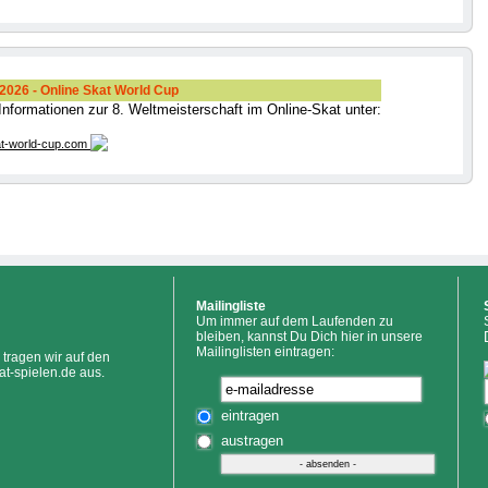
026 - Online Skat World Cup
 Informationen zur 8. Weltmeisterschaft im Online-Skat unter:
t-world-cup.com
Mailingliste
Um immer auf dem Laufenden zu
bleiben, kannst Du Dich hier in unsere
Mailinglisten eintragen:
tragen wir auf den
at-spielen.de aus.
eintragen
austragen