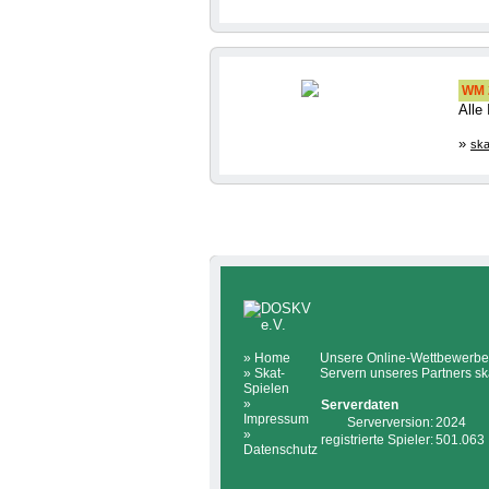
WM 2
Alle
»
ska
»
Home
Unsere Online-Wettbewerbe 
»
Skat-
Servern unseres Partners sk
Spielen
»
Serverdaten
Impressum
Serverversion:
2024
»
registrierte Spieler:
501.063
Datenschutz