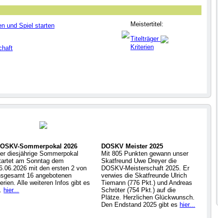
Meistertitel:
en und Spiel starten
Titelträger
Kriterien
chaft
OSKV-Sommerpokal 2026
DOSKV Meister 2025
er diesjährige Sommerpokal
Mit 805 Punkten gewann unser
tartet am Sonntag dem
Skatfreund Uwe Dreyer die
6.06.2026 mit den ersten 2 von
DOSKV-Meisterschaft 2025. Er
nsgesamt 16 angebotenen
verwies die Skatfreunde Ulrich
erien. Alle weiteren Infos gibt es
Tiemann (776 Pkt.) und Andreas
..
hier...
Schröter (754 Pkt.) auf die
Plätze. Herzlichen Glückwunsch.
Den Endstand 2025 gibt es
hier...