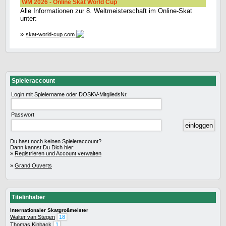
WM 2026 - Online Skat World Cup
Alle Informationen zur 8. Weltmeisterschaft im Online-Skat
unter:
»
skat-world-cup.com
Spieleraccount
Login mit Spielername oder DOSKV-MitgliedsNr.
Passwort
Du hast noch keinen Spieleraccount?
Dann kannst Du Dich hier:
»
Registrieren und Account verwalten
»
Grand Ouverts
Titelinhaber
Internationaler Skatgroßmeister
Walter van Stegen
18
Thomas Kinback
1