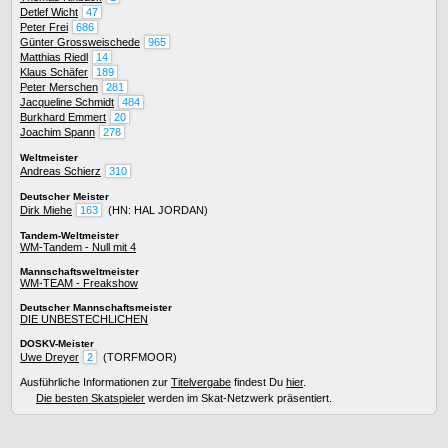
Detlef Wicht
47
Peter Frei
686
Günter Grossweischede
965
Matthias Riedl
14
Klaus Schäfer
189
Peter Merschen
281
Jacqueline Schmidt
484
Burkhard Emmert
20
Joachim Spann
278
Weltmeister
Andreas Schierz
310
Deutscher Meister
Dirk Miehe
163
(HN: HAL JORDAN)
Tandem-Weltmeister
WM-Tandem - Null mit 4
Mannschaftsweltmeister
WM-TEAM - Freakshow
Deutscher Mannschaftsmeister
DIE UNBESTECHLICHEN
DOSKV-Meister
Uwe Dreyer
2
(TORFMOOR)
Ausführliche Informationen zur
Titelvergabe
findest Du
hier
.
Die besten Skatspieler
werden im Skat-Netzwerk präsentiert.