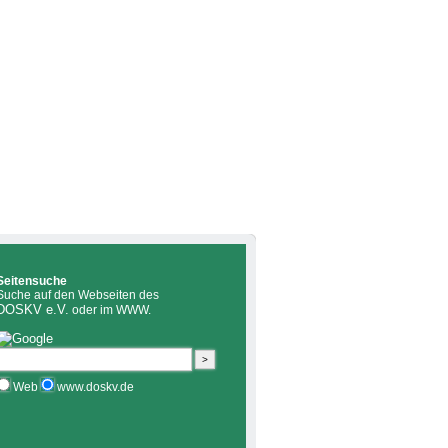
Seitensuche
Suche auf den Webseiten des
DOSKV e.V.
oder im WWW.
Web
www.doskv.de