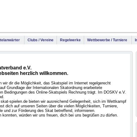
WM
DM
Meis
Titelanwärter
Clubs / Vereine
Regelwerke
Wettbewerbe / Turniere
I
tverband e.V.
ebseiten herzlich willkommen.
wir dir die Möglichkeit, das Skatspiel im Internet regelgerecht
auf Grundlage der Internationalen Skatordnung erarbeitete
 den Bedingungen des Online-Skatspiels Rechnung trägt. Im DOSKV e.V.
nd.
skat-spielen.de bieten wir ausreichend Gelegenheit, sich im Wettkampf
t dich auf unseren Seiten über die vielen Möglichkeiten, Turniere,
e und zur Förderung des Skat betreffend, informieren.
 konnten, würden wir uns freuen, dich bei uns begrüßen zu dürfen.