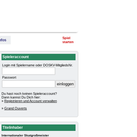
terschaft
Pokalturniere
Impressum
Spiel
nfos
starten
Spieleraccount
Login mit Spielername oder DOSKV-MitgliedsNr.
Passwort
Du hast noch keinen Spieleraccount?
Dann kannst Du Dich hier:
»
Registrieren und Account verwalten
»
Grand Ouverts
Titelinhaber
Internationaler Skatgroßmeister