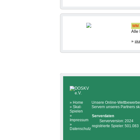
WM 2
Alle
»
ska
»
Home
Unsere Online-Wettbewerbe 
»
Skat-
Servern unseres Partners sk
Spielen
»
Serverdaten
Impressum
Serverversion:
2024
»
registrierte Spieler:
501.083
Datenschutz