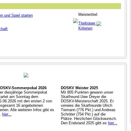
Meistertitel:
en und Spiel starten
Titelträger
Kriterien
chaft
OSKV-Sommerpokal 2026
DOSKV Meister 2025
er diesjährige Sommerpokal
Mit 805 Punkten gewann unser
tartet am Sonntag dem
Skatfreund Uwe Dreyer die
6.06.2026 mit den ersten 2 von
DOSKV-Meisterschaft 2025. Er
nsgesamt 16 angebotenen
verwies die Skatfreunde Ulrich
erien. Alle weiteren Infos gibt es
Tiemann (776 Pkt.) und Andreas
..
hier...
Schröter (754 Pkt.) auf die
Plätze. Herzlichen Glückwunsch.
Den Endstand 2025 gibt es
hier...