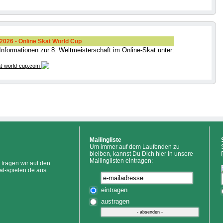
026 - Online Skat World Cup
 Informationen zur 8. Weltmeisterschaft im Online-Skat unter:
t-world-cup.com
Mailingliste
Um immer auf dem Laufenden zu
bleiben, kannst Du Dich hier in unsere
Mailinglisten eintragen:
tragen wir auf den
at-spielen.de aus.
eintragen
austragen