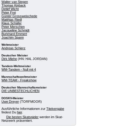
Walter van Stegen
Thomas Kinback
Detlef Wicht
Peter Frei
Günter Grossweischede
Matthias Riedl
Klaus Schäfer
Peter Merschen
Jacqueline Schmidt
Burkhard Emmert
Joachim Spann
Weltmeister
Andreas Schierz
Deutscher Meister
Dirk Miehe
(HN: HAL JORDAN)
Tandem-Weltmeister
WM-Tandem - Null mit 4
Mannschaftsweltmeister
WM-TEAM - Freakshow
Deutscher Mannschaftsmeister
DIE UNBESTECHLICHEN
DOSKV-Meister
Uwe Dreyer
(TORFMOOR)
Ausführliche Informationen zur
Titelvergabe
findest Du
hier
.
Die besten Skatspieler
werden im Skat-
Netzwerk präsentiert.