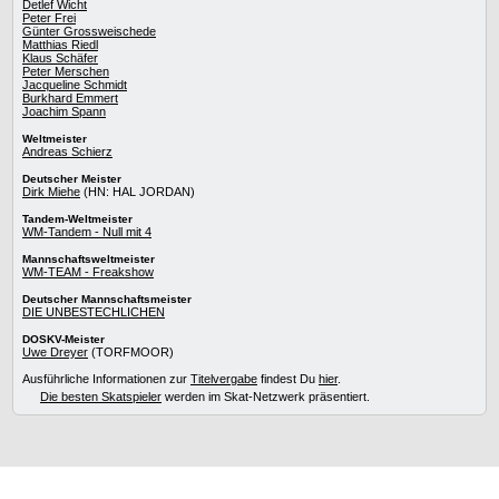
Detlef Wicht
Peter Frei
Günter Grossweischede
Matthias Riedl
Klaus Schäfer
Peter Merschen
Jacqueline Schmidt
Burkhard Emmert
Joachim Spann
Weltmeister
Andreas Schierz
Deutscher Meister
Dirk Miehe
(HN: HAL JORDAN)
Tandem-Weltmeister
WM-Tandem - Null mit 4
Mannschaftsweltmeister
WM-TEAM - Freakshow
Deutscher Mannschaftsmeister
DIE UNBESTECHLICHEN
DOSKV-Meister
Uwe Dreyer
(TORFMOOR)
Ausführliche Informationen zur
Titelvergabe
findest Du
hier
.
Die besten Skatspieler
werden im Skat-Netzwerk präsentiert.