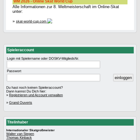
WM 2026 - Online Skat World Cup
Alle Informationen zur 8. Weltmeisterschaft im Online-Skat
unter:
»
skat-world-cup.com
Spieleraccount
Login mit Spielername oder DOSKV-MitgliedsNr.
Passwort
Du hast noch keinen Spieleraccount?
Dann kannst Du Dich hier:
»
Registrieren und Account verwalten
»
Grand Ouverts
Titelinhaber
Internationaler Skatgroßmeister
Walter van Stegen
Thomas Kinback