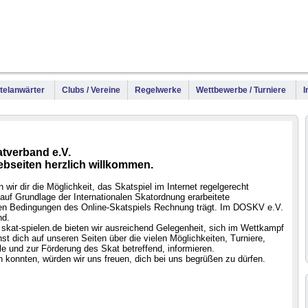
WM
DM
Meis
Titelanwärter
Clubs / Vereine
Regelwerke
Wettbewerbe / Turniere
I
tverband e.V.
ebseiten herzlich willkommen.
wir dir die Möglichkeit, das Skatspiel im Internet regelgerecht
auf Grundlage der Internationalen Skatordnung erarbeitete
 den Bedingungen des Online-Skatspiels Rechnung trägt. Im DOSKV e.V.
nd.
skat-spielen.de bieten wir ausreichend Gelegenheit, sich im Wettkampf
t dich auf unseren Seiten über die vielen Möglichkeiten, Turniere,
e und zur Förderung des Skat betreffend, informieren.
 konnten, würden wir uns freuen, dich bei uns begrüßen zu dürfen.