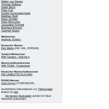
Walter van Stegen
Thomas Kinback
Detlef Wicht
Peter Frei
Günter Grossweischede
Matthias Riedl
Klaus Schäfer
Peter Merschen
Jacqueline Schmidt
Burkhard Emmert
Joachim Spann
Weltmeister
Andreas Schierz
Deutscher Meister
Dirk Miehe
(HN: HAL JORDAN)
Tandem-Weltmeister
WM-Tandem - Null mit 4
Mannschaftsweltmeister
WM-TEAM - Freakshow
Deutscher Mannschaftsmeister
DIE UNBESTECHLICHEN
DOSKV-Meister
Uwe Dreyer
(TORFMOOR)
Ausführliche Informationen zur
Titelvergabe
findest Du
hier
.
Die besten Skatspieler
werden im Skat-
Netzwerk präsentiert.