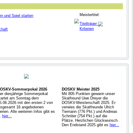
Meistertitel:
en und Spiel starten
Titelträger
Kriterien
chaft
OSKV-Sommerpokal 2026
DOSKV Meister 2025
er diesjährige Sommerpokal
Mit 805 Punkten gewann unser
tartet am Sonntag dem
Skatfreund Uwe Dreyer die
6.06.2026 mit den ersten 2 von
DOSKV-Meisterschaft 2025. Er
nsgesamt 16 angebotenen
verwies die Skatfreunde Ulrich
erien. Alle weiteren Infos gibt es
Tiemann (776 Pkt.) und Andreas
..
hier...
Schröter (754 Pkt.) auf die
Plätze. Herzlichen Glückwunsch.
Den Endstand 2025 gibt es
hier...