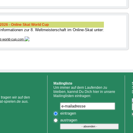
026 - Online Skat World Cup
 Informationen zur 8. Weltmeisterschaft im Online-Skat unter:
t-world-cup.com
Mailingliste
Um immer auf dem Laufenden zu
bleiben, kannst Du Dich hier in unsere
Mailinglisten eintragen:
tragen wir auf den
at-spielen.de aus.
eintragen
austragen