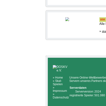
WM 2
Alle
»
ska
»
Home
Unsere Online-Wettbewerbe 
»
Skat-
Servern unseres Partners sk
Spielen
»
Serverdaten
Impressum
Serverversion:
2024
»
registrierte Spieler:
501.080
Datenschutz