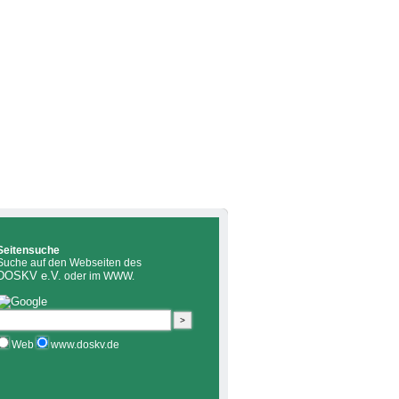
Seitensuche
Suche auf den Webseiten des
DOSKV e.V.
oder im WWW.
Web
www.doskv.de