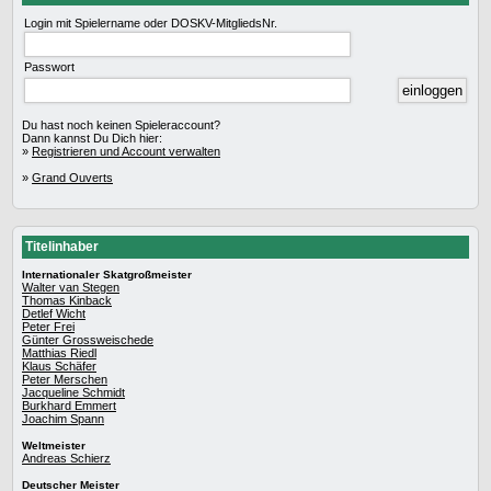
Login mit Spielername oder DOSKV-MitgliedsNr.
Passwort
Du hast noch keinen Spieleraccount?
Dann kannst Du Dich hier:
»
Registrieren und Account verwalten
»
Grand Ouverts
Titelinhaber
Internationaler Skatgroßmeister
Walter van Stegen
Thomas Kinback
Detlef Wicht
Peter Frei
Günter Grossweischede
Matthias Riedl
Klaus Schäfer
Peter Merschen
Jacqueline Schmidt
Burkhard Emmert
Joachim Spann
Weltmeister
Andreas Schierz
Deutscher Meister