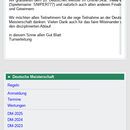
Wir gratulieren dem 10. Deutschen Meister im Online-Skat:
Timo Gläss
(Spielername: SNIPER777) und natürlich auch allen anderen Finalisten
und Gewinnern.
Wir möchten allen Teilnehmern für die rege Teilnahme an der Deutschen
Meisterschaft danken. Vielen Dank auch für das faire Miteinander und
den disziplinierten Ablauf.
in diesem Sinne allen Gut Blatt
Turnierleitung
Deutsche Meisterschaft
Regeln
Anmeldung
Termine
Wertungen
DM-2025
DM-2024
DM-2023