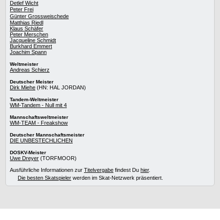
Detlef Wicht
Peter Frei
Günter Grossweischede
Matthias Riedl
Klaus Schäfer
Peter Merschen
Jacqueline Schmidt
Burkhard Emmert
Joachim Spann
Weltmeister
Andreas Schierz
Deutscher Meister
Dirk Miehe
(HN: HAL JORDAN)
Tandem-Weltmeister
WM-Tandem - Null mit 4
Mannschaftsweltmeister
WM-TEAM - Freakshow
Deutscher Mannschaftsmeister
DIE UNBESTECHLICHEN
DOSKV-Meister
Uwe Dreyer
(TORFMOOR)
Ausführliche Informationen zur
Titelvergabe
findest Du
hier
.
Die besten Skatspieler
werden im Skat-Netzwerk präsentiert.