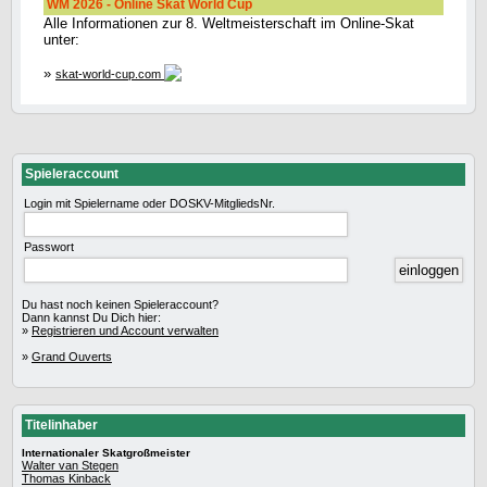
WM 2026 - Online Skat World Cup
Alle Informationen zur 8. Weltmeisterschaft im Online-Skat
unter:
»
skat-world-cup.com
Spieleraccount
Login mit Spielername oder DOSKV-MitgliedsNr.
Passwort
Du hast noch keinen Spieleraccount?
Dann kannst Du Dich hier:
»
Registrieren und Account verwalten
»
Grand Ouverts
Titelinhaber
Internationaler Skatgroßmeister
Walter van Stegen
Thomas Kinback