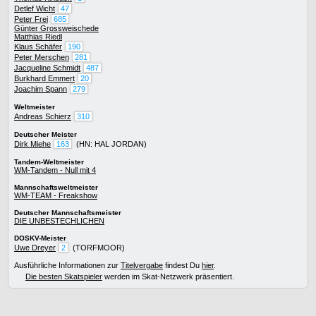
Detlef Wicht
47
Peter Frei
685
Günter Grossweischede
Matthias Riedl
Klaus Schäfer
190
Peter Merschen
281
Jacqueline Schmidt
487
Burkhard Emmert
20
Joachim Spann
279
Weltmeister
Andreas Schierz
310
Deutscher Meister
Dirk Miehe
163
(HN: HAL JORDAN)
Tandem-Weltmeister
WM-Tandem - Null mit 4
Mannschaftsweltmeister
WM-TEAM - Freakshow
Deutscher Mannschaftsmeister
DIE UNBESTECHLICHEN
DOSKV-Meister
Uwe Dreyer
2
(TORFMOOR)
Ausführliche Informationen zur
Titelvergabe
findest Du
hier
.
Die besten Skatspieler
werden im Skat-Netzwerk präsentiert.