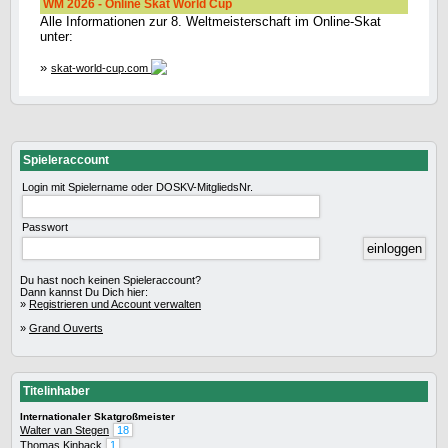
WM 2026 - Online Skat World Cup
Alle Informationen zur 8. Weltmeisterschaft im Online-Skat
unter:
»
skat-world-cup.com
Spieleraccount
Login mit Spielername oder DOSKV-MitgliedsNr.
Passwort
Du hast noch keinen Spieleraccount?
Dann kannst Du Dich hier:
»
Registrieren und Account verwalten
»
Grand Ouverts
Titelinhaber
Internationaler Skatgroßmeister
Walter van Stegen
18
Thomas Kinback
1