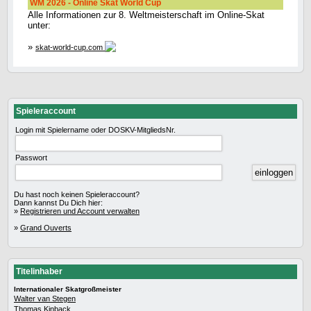
WM 2026 - Online Skat World Cup
Alle Informationen zur 8. Weltmeisterschaft im Online-Skat
unter:
»
skat-world-cup.com
Spieleraccount
Login mit Spielername oder DOSKV-MitgliedsNr.
Passwort
Du hast noch keinen Spieleraccount?
Dann kannst Du Dich hier:
»
Registrieren und Account verwalten
»
Grand Ouverts
Titelinhaber
Internationaler Skatgroßmeister
Walter van Stegen
Thomas Kinback