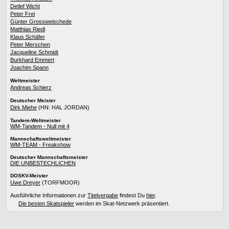
Detlef Wicht
Peter Frei
Günter Grossweischede
Matthias Riedl
Klaus Schäfer
Peter Merschen
Jacqueline Schmidt
Burkhard Emmert
Joachim Spann
Weltmeister
Andreas Schierz
Deutscher Meister
Dirk Miehe
(HN: HAL JORDAN)
Tandem-Weltmeister
WM-Tandem - Null mit 4
Mannschaftsweltmeister
WM-TEAM - Freakshow
Deutscher Mannschaftsmeister
DIE UNBESTECHLICHEN
DOSKV-Meister
Uwe Dreyer
(TORFMOOR)
Ausführliche Informationen zur
Titelvergabe
findest Du
hier
.
Die besten Skatspieler
werden im Skat-Netzwerk präsentiert.