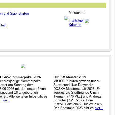
Meistertitel:
en und Spiel starten
Titelträger
Kriterien
chaft
OSKV-Sommerpokal 2026
DOSKV Meister 2025
er diesjährige Sommerpokal
Mit 805 Punkten gewann unser
tartet am Sonntag dem
Skatfreund Uwe Dreyer die
6.06.2026 mit den ersten 2 von
DOSKV-Meisterschaft 2025. Er
nsgesamt 16 angebotenen
verwies die Skatfreunde Ulrich
erien. Alle weiteren Infos gibt es
Tiemann (776 Pkt.) und Andreas
..
hier...
Schröter (754 Pkt.) auf die
Plätze. Herzlichen Glückwunsch.
Den Endstand 2025 gibt es
hier...