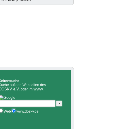
Netzwerk präsentiert.
Seitensuche
Suche auf den Webseiten des
DOSKV e.V.
oder im WWW.
Web
www.doskv.de