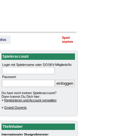
terschaft
Pokalturniere
Impressum
Spiel
nfos
starten
Spieleraccount
Login mit Spielername oder DOSKV-MitgliedsNr.
Passwort
Du hast noch keinen Spieleraccount?
Dann kannst Du Dich hier:
»
Registrieren und Account verwalten
»
Grand Ouverts
Titelinhaber
Internationaler Skatgroßmeister