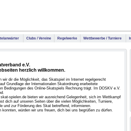
WM
DM
Meis
Titelanwärter
Clubs / Vereine
Regelwerke
Wettbewerbe / Turniere
I
tverband e.V.
ebseiten herzlich willkommen.
wir dir die Möglichkeit, das Skatspiel im Internet regelgerecht
auf Grundlage der Internationalen Skatordnung erarbeitete
 den Bedingungen des Online-Skatspiels Rechnung trägt. Im DOSKV e.V.
nd.
skat-spielen.de bieten wir ausreichend Gelegenheit, sich im Wettkampf
t dich auf unseren Seiten über die vielen Möglichkeiten, Turniere,
e und zur Förderung des Skat betreffend, informieren.
 konnten, würden wir uns freuen, dich bei uns begrüßen zu dürfen.