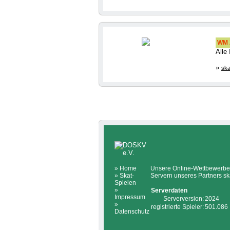
WM 2
Alle
»
ska
»
Home
Unsere Online-Wettbewerbe 
»
Skat-
Servern unseres Partners sk
Spielen
»
Serverdaten
Impressum
Serverversion:
2024
»
registrierte Spieler:
501.086
Datenschutz