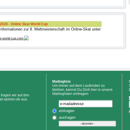
026 - Online Skat World Cup
 Informationen zur 8. Weltmeisterschaft im Online-Skat unter:
t-world-cup.com
Mailingliste
Um immer auf dem Laufenden zu
bleiben, kannst Du Dich hier in unsere
Mailinglisten eintragen:
tragen wir auf den
at-spielen.de aus.
eintragen
austragen