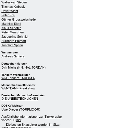
Walter van Stegen
Thomas Kinback
Detlef Wicht
Peter Frei
Günter Grossweischede
Matthias Riedl
Klaus Schäfer
Peter Merschen
Jacqueline Schmidt
Burkhard Emmert
Joachim Spann
Weltmeister
Andreas Schierz
Deutscher Meister
Dirk Miehe
(HN: HAL JORDAN)
Tandem-Weltmeister
WM-Tandem - Null mit 4
Mannschaftsweltmeister
WM-TEAM - Freakshow
Deutscher Mannschaftsmeister
DIE UNBESTECHLICHEN
DOSKV-Meister
Uwe Dreyer
(TORFMOOR)
Ausführliche Informationen zur
Titelvergabe
findest Du
hier
.
Die besten Skatspieler
werden im Skat-