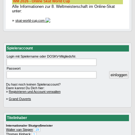
WM 2026 - Online Skat World Cup
Alle Informationen zur 8. Weltmeisterschaft im Online-Skat
unter:
»
skat-world-cup.com
Spieleraccount
Login mit Spielername oder DOSKV-MitgliedsNr.
Passwort
Du hast noch keinen Spieleraccount?
Dann kannst Du Dich hier:
»
Registrieren und Account verwalten
»
Grand Ouverts
Titelinhaber
Internationaler Skatgroßmeister
Walter van Stegen
19
Thomas Kinback
1