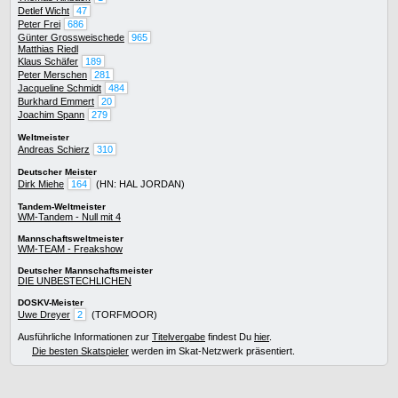
Detlef Wicht
47
Peter Frei
686
Günter Grossweischede
965
Matthias Riedl
Klaus Schäfer
189
Peter Merschen
281
Jacqueline Schmidt
484
Burkhard Emmert
20
Joachim Spann
279
Weltmeister
Andreas Schierz
310
Deutscher Meister
Dirk Miehe
164
(HN: HAL JORDAN)
Tandem-Weltmeister
WM-Tandem - Null mit 4
Mannschaftsweltmeister
WM-TEAM - Freakshow
Deutscher Mannschaftsmeister
DIE UNBESTECHLICHEN
DOSKV-Meister
Uwe Dreyer
2
(TORFMOOR)
Ausführliche Informationen zur
Titelvergabe
findest Du
hier
.
Die besten Skatspieler
werden im Skat-Netzwerk präsentiert.