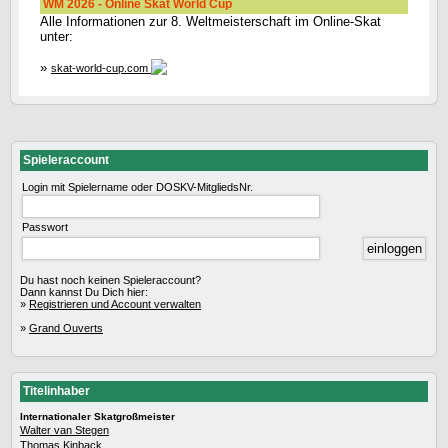
WM 2026 - Online Skat World Cup
Alle Informationen zur 8. Weltmeisterschaft im Online-Skat
unter:
»
skat-world-cup.com
Spieleraccount
Login mit Spielername oder DOSKV-MitgliedsNr.
Passwort
Du hast noch keinen Spieleraccount?
Dann kannst Du Dich hier:
»
Registrieren und Account verwalten
»
Grand Ouverts
Titelinhaber
Internationaler Skatgroßmeister
Walter van Stegen
Thomas Kinback