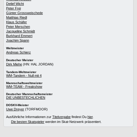
Detlef Wicht
Peter Frei
Günter Grossweischede
Matthias Riedl
Klaus Schäfer
Peter Merschen
Jacqueline Schmidt
Burkhard Emmert
Joachim Spann
Weltmeister
Andreas Schierz
Deutscher Meister
Dirk Miehe
(HN: HAL JORDAN)
Tandem-Weltmeister
WM-Tandem - Null mit 4
Mannschaftsweltmeister
WM-TEAM - Freakshow
Deutscher Mannschaftsmeister
DIE UNBESTECHLICHEN
DOSKV-Meister
Uwe Dreyer
(TORFMOOR)
Ausführliche Informationen zur
Titelvergabe
findest Du
hier
.
Die besten Skatspieler
werden im Skat-Netzwerk präsentiert.