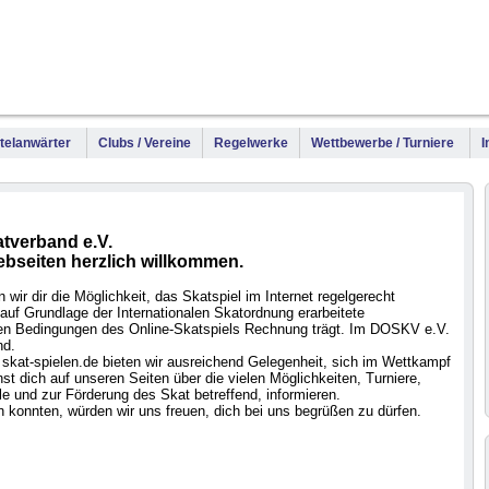
WM
DM
Meis
Titelanwärter
Clubs / Vereine
Regelwerke
Wettbewerbe / Turniere
I
tverband e.V.
ebseiten herzlich willkommen.
wir dir die Möglichkeit, das Skatspiel im Internet regelgerecht
auf Grundlage der Internationalen Skatordnung erarbeitete
 den Bedingungen des Online-Skatspiels Rechnung trägt. Im DOSKV e.V.
nd.
skat-spielen.de bieten wir ausreichend Gelegenheit, sich im Wettkampf
t dich auf unseren Seiten über die vielen Möglichkeiten, Turniere,
e und zur Förderung des Skat betreffend, informieren.
 konnten, würden wir uns freuen, dich bei uns begrüßen zu dürfen.