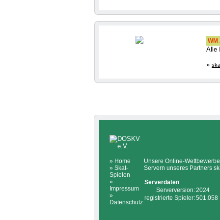
WM 2
Alle
»
ska
»
Home
Unsere Online-Wettbewerbe 
»
Skat-
Servern unseres Partners sk
Spielen
»
Serverdaten
Impressum
Serverversion:
2024
»
registrierte Spieler:
501.058
Datenschutz