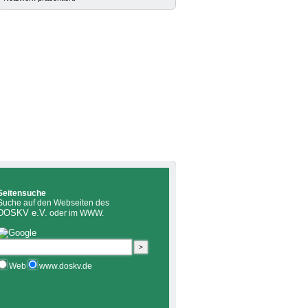
Seitensuche
Suche auf den Webseiten des
DOSKV e.V.
oder im WWW.
Web
www.doskv.de