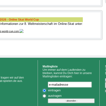
026 - Online Skat World Cup
 Informationen zur 8. Weltmeisterschaft im Online-Skat unter:
t-world-cup.com
Mailingliste
Um immer auf dem Laufenden zu
bleiben, kannst Du Dich hier in unsere
Mailinglisten eintragen:
tragen wir auf den
at-spielen.de aus.
eintragen
austragen