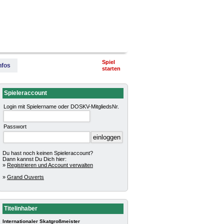
terschaft
Pokalturniere
Impressum
Spiel
nfos
starten
Spieleraccount
Login mit Spielername oder DOSKV-MitgliedsNr.
Passwort
Du hast noch keinen Spieleraccount?
Dann kannst Du Dich hier:
»
Registrieren und Account verwalten
»
Grand Ouverts
Titelinhaber
Internationaler Skatgroßmeister