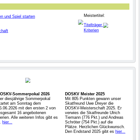
Meistertitel:
en und Spiel starten
Titelträger
Kriterien
chaft
OSKV-Sommerpokal 2026
DOSKV Meister 2025
er diesjährige Sommerpokal
Mit 805 Punkten gewann unser
tartet am Sonntag dem
Skatfreund Uwe Dreyer die
6.06.2026 mit den ersten 2 von
DOSKV-Meisterschaft 2025. Er
nsgesamt 16 angebotenen
verwies die Skatfreunde Ulrich
erien. Alle weiteren Infos gibt es
Tiemann (776 Pkt.) und Andreas
..
hier...
Schröter (754 Pkt.) auf die
Plätze. Herzlichen Glückwunsch.
Den Endstand 2025 gibt es
hier...