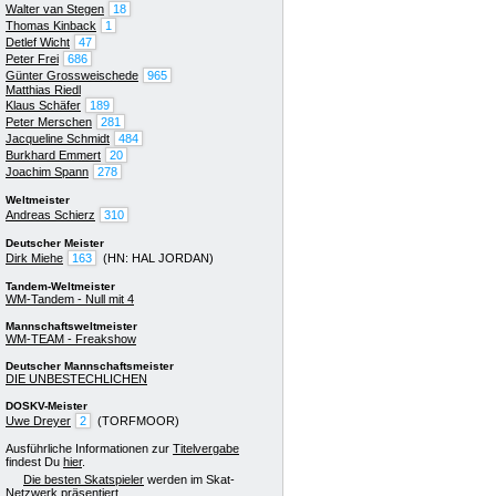
Walter van Stegen
18
Thomas Kinback
1
Detlef Wicht
47
Peter Frei
686
Günter Grossweischede
965
Matthias Riedl
Klaus Schäfer
189
Peter Merschen
281
Jacqueline Schmidt
484
Burkhard Emmert
20
Joachim Spann
278
Weltmeister
Andreas Schierz
310
Deutscher Meister
Dirk Miehe
163
(HN: HAL JORDAN)
Tandem-Weltmeister
WM-Tandem - Null mit 4
Mannschaftsweltmeister
WM-TEAM - Freakshow
Deutscher Mannschaftsmeister
DIE UNBESTECHLICHEN
DOSKV-Meister
Uwe Dreyer
2
(TORFMOOR)
Ausführliche Informationen zur
Titelvergabe
findest Du
hier
.
Die besten Skatspieler
werden im Skat-
Netzwerk präsentiert.