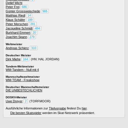
Detlef Wicht
Peter Frei
686
Günter Grossweischede
965
Matthias Riedl
14
Klaus Schäfer
189
Peter Merschen
281
Jacqueline Schmidt
484
Burkhard Emmert
20
Joachim Spann
279
Weltmeister
Andreas Schierz
310
Deutscher Meister
Dirk Miehe
164
(HN: HAL JORDAN)
Tandem-Weltmeister
WM-Tandem - Null mit 4
Mannschaftsweltmeister
WM-TEAM - Freakshow
Deutscher Mannschaftsmeister
DIE UNBESTECHLICHEN
DOSKV-Meister
Uwe Dreyer
2
(TORFMOOR)
Ausführliche Informationen zur
Titelvergabe
findest Du
hier
.
Die besten Skatspieler
werden im Skat-Netzwerk präsentiert.