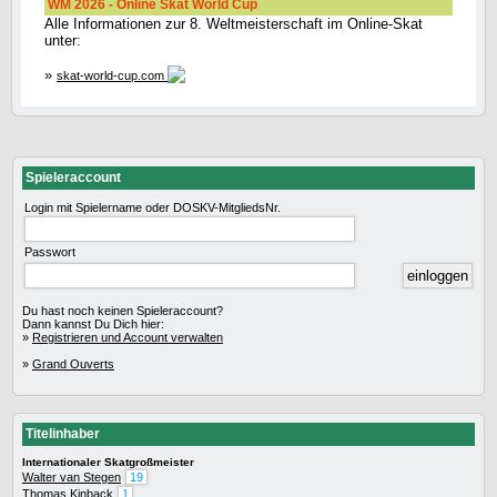
WM 2026 - Online Skat World Cup
Alle Informationen zur 8. Weltmeisterschaft im Online-Skat
unter:
»
skat-world-cup.com
Spieleraccount
Login mit Spielername oder DOSKV-MitgliedsNr.
Passwort
Du hast noch keinen Spieleraccount?
Dann kannst Du Dich hier:
»
Registrieren und Account verwalten
»
Grand Ouverts
Titelinhaber
Internationaler Skatgroßmeister
Walter van Stegen
19
Thomas Kinback
1