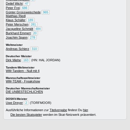
Detlef Wicht
47
Peter Frei
686
Günter Grossweischede
965
Matthias Riedl
Klaus Schäfer
189
Peter Merschen
281
Jacqueline Schmidt
484
Burkhard Emmert
20
Joachim Spann
278
Weltmeister
Andreas Schierz
310
Deutscher Meister
Dirk Miehe
163
(HN: HAL JORDAN)
Tandem-Weltmeister
WM-Tandem - Null mit 4
Mannschaftsweltmeister
WM-TEAM - Freakshow
Deutscher Mannschaftsmeister
DIE UNBESTECHLICHEN
DOSKV-Meister
Uwe Dreyer
2
(TORFMOOR)
Ausführliche Informationen zur
Titelvergabe
findest Du
hier
.
Die besten Skatspieler
werden im Skat-Netzwerk präsentiert.