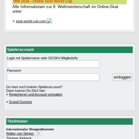
WM 2026 - Online Skat World Cup
Alle Informationen zur 8. Weltmeisterschaft im Online-Skat
unter:
»
skat-world-cup.com
Spieleraccount
Login mit Spielername oder DOSKV-MitgliedsNr.
Passwort
Du hast noch keinen Spieleraccount?
Dann kannst Du Dich hier:
»
Registrieren und Account verwalten
»
Grand Ouverts
Titelinhaber
Internationaler Skatgroßmeister
Walter van Stegen
18
Thomas Kinback
1