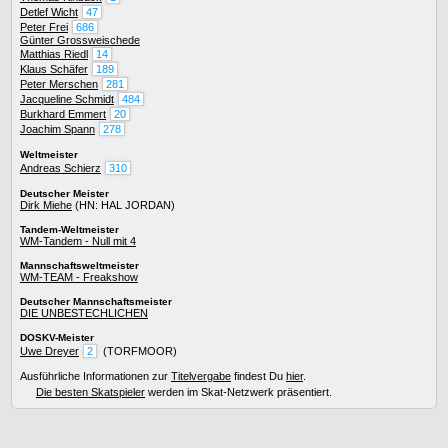
Detlef Wicht
47
Peter Frei
686
Günter Grossweischede
Matthias Riedl
14
Klaus Schäfer
189
Peter Merschen
281
Jacqueline Schmidt
484
Burkhard Emmert
20
Joachim Spann
278
Weltmeister
Andreas Schierz
310
Deutscher Meister
Dirk Miehe
(HN: HAL JORDAN)
Tandem-Weltmeister
WM-Tandem - Null mit 4
Mannschaftsweltmeister
WM-TEAM - Freakshow
Deutscher Mannschaftsmeister
DIE UNBESTECHLICHEN
DOSKV-Meister
Uwe Dreyer
2
(TORFMOOR)
Ausführliche Informationen zur
Titelvergabe
findest Du
hier
.
Die besten Skatspieler
werden im Skat-Netzwerk präsentiert.