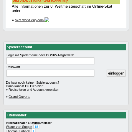
WM 2026 - Online Skat World Cup
Alle Informationen zur 8. Weltmeisterschaft im Online-Skat
unter:
»
skat-world-cup.com
Spieleraccount
Login mit Spielername oder DOSKV-MitgliedsNr.
Passwort
Du hast noch keinen Spieleraccount?
Dann kannst Du Dich hier:
»
Registrieren und Account verwalten
»
Grand Ouverts
Titelinhaber
Internationaler Skatgroßmeister
Walter van Stegen
18
Thomas Kinback
1