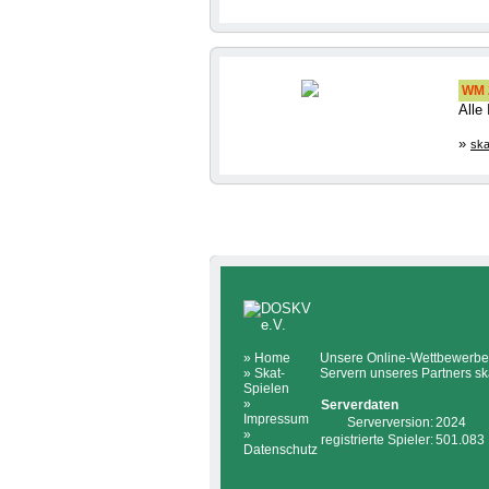
WM 2
Alle
»
ska
»
Home
Unsere Online-Wettbewerbe 
»
Skat-
Servern unseres Partners sk
Spielen
»
Serverdaten
Impressum
Serverversion:
2024
»
registrierte Spieler:
501.083
Datenschutz