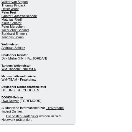
Walter van Stegen
Thomas Kinback
Detlef Wicht
Peter Frei
Günter Grossweischede
Matthias Riedl
Klaus Schäfer
Peter Merschen
Jacqueline Schmidt
Burkhard Emmert
Joachim Spann
Weltmeister
Andreas Schierz
Deutscher Meister
Dirk Miehe
(HN: HAL JORDAN)
Tandem-Weltmeister
WM-Tandem - Null mit 4
Mannschaftsweltmeister
WM-TEAM - Freakshow
Deutscher Mannschaftsmeister
DIE UNBESTECHLICHEN
DOSKV-Meister
Uwe Dreyer
(TORFMOOR)
Ausführliche Informationen zur
Titelvergabe
findest Du
hier
.
Die besten Skatspieler
werden im Skat-
Netzwerk präsentiert.