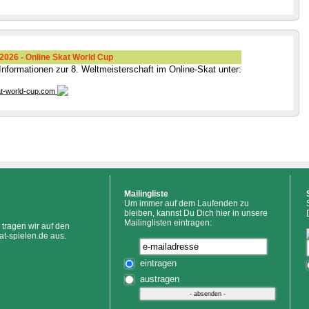
026 - Online Skat World Cup
 Informationen zur 8. Weltmeisterschaft im Online-Skat unter:
t-world-cup.com
Mailingliste
Um immer auf dem Laufenden zu
bleiben, kannst Du Dich hier in unsere
Mailinglisten eintragen:
tragen wir auf den
at-spielen.de aus.
eintragen
austragen