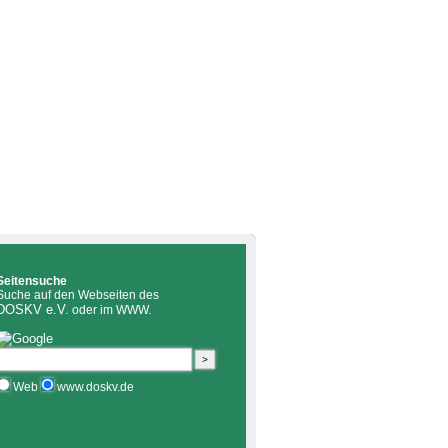
Seitensuche
Suche auf den Webseiten des
DOSKV e.V.
oder im WWW.
Web
www.doskv.de