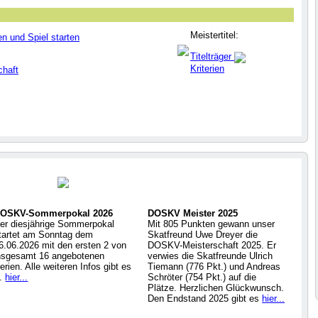
Meistertitel:
en und Spiel starten
Titelträger
Kriterien
chaft
OSKV-Sommerpokal 2026
DOSKV Meister 2025
er diesjährige Sommerpokal
Mit 805 Punkten gewann unser
tartet am Sonntag dem
Skatfreund Uwe Dreyer die
6.06.2026 mit den ersten 2 von
DOSKV-Meisterschaft 2025. Er
nsgesamt 16 angebotenen
verwies die Skatfreunde Ulrich
erien. Alle weiteren Infos gibt es
Tiemann (776 Pkt.) und Andreas
..
hier...
Schröter (754 Pkt.) auf die
Plätze. Herzlichen Glückwunsch.
Den Endstand 2025 gibt es
hier...