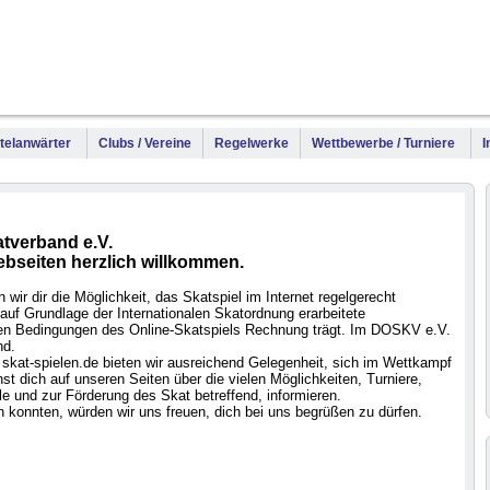
WM
DM
Meis
Titelanwärter
Clubs / Vereine
Regelwerke
Wettbewerbe / Turniere
I
tverband e.V.
ebseiten herzlich willkommen.
wir dir die Möglichkeit, das Skatspiel im Internet regelgerecht
auf Grundlage der Internationalen Skatordnung erarbeitete
 den Bedingungen des Online-Skatspiels Rechnung trägt. Im DOSKV e.V.
nd.
skat-spielen.de bieten wir ausreichend Gelegenheit, sich im Wettkampf
t dich auf unseren Seiten über die vielen Möglichkeiten, Turniere,
e und zur Förderung des Skat betreffend, informieren.
 konnten, würden wir uns freuen, dich bei uns begrüßen zu dürfen.