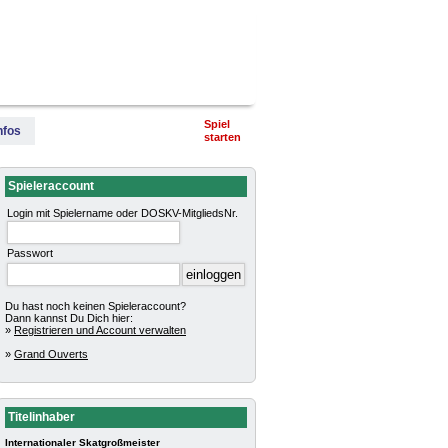
terschaft
Pokalturniere
Impressum
Spiel
nfos
starten
Spieleraccount
Login mit Spielername oder DOSKV-MitgliedsNr.
Passwort
Du hast noch keinen Spieleraccount?
Dann kannst Du Dich hier:
»
Registrieren und Account verwalten
»
Grand Ouverts
Titelinhaber
Internationaler Skatgroßmeister