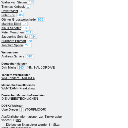
Walter van Stegen
18
Thomas Kinback
1
Detlef Wicht
47
Peter Frei
686
Günter Grossweischede
965
Matthias Riedl
14
Klaus Schäfer
189
Peter Merschen
281
Jacqueline Schmidt
484
Burkhard Emmert
20
Joachim Spann
278
Weltmeister
Andreas Schierz
310
Deutscher Meister
Dirk Miehe
163
(HN: HAL JORDAN)
Tandem-Weltmeister
WM-Tandem - Null mit 4
Mannschaftsweltmeister
WM-TEAM - Freakshow
Deutscher Mannschaftsmeister
DIE UNBESTECHLICHEN
DOSKV-Meister
Uwe Dreyer
2
(TORFMOOR)
Ausführliche Informationen zur
Titelvergabe
findest Du
hier
.
Die besten Skatspieler
werden im Skat-