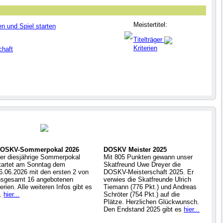
Meistertitel:
en und Spiel starten
Titelträger
Kriterien
chaft
OSKV-Sommerpokal 2026
DOSKV Meister 2025
er diesjährige Sommerpokal
Mit 805 Punkten gewann unser
tartet am Sonntag dem
Skatfreund Uwe Dreyer die
6.06.2026 mit den ersten 2 von
DOSKV-Meisterschaft 2025. Er
nsgesamt 16 angebotenen
verwies die Skatfreunde Ulrich
erien. Alle weiteren Infos gibt es
Tiemann (776 Pkt.) und Andreas
..
hier...
Schröter (754 Pkt.) auf die
Plätze. Herzlichen Glückwunsch.
Den Endstand 2025 gibt es
hier...