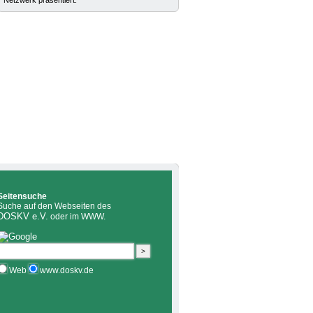
Netzwerk präsentiert.
Seitensuche
Suche auf den Webseiten des
DOSKV e.V.
oder im WWW.
Web
www.doskv.de