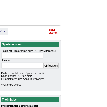
terschaft
Pokalturniere
Impressum
Spiel
nfos
starten
Spieleraccount
Login mit Spielername oder DOSKV-MitgliedsNr.
Passwort
Du hast noch keinen Spieleraccount?
Dann kannst Du Dich hier:
»
Registrieren und Account verwalten
»
Grand Ouverts
Titelinhaber
Internationaler Skatgroßmeister