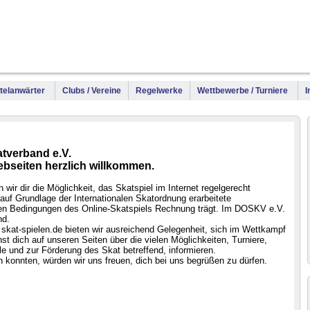
WM
DM
Meis
Titelanwärter
Clubs / Vereine
Regelwerke
Wettbewerbe / Turniere
I
tverband e.V.
ebseiten herzlich willkommen.
wir dir die Möglichkeit, das Skatspiel im Internet regelgerecht
auf Grundlage der Internationalen Skatordnung erarbeitete
 den Bedingungen des Online-Skatspiels Rechnung trägt. Im DOSKV e.V.
nd.
skat-spielen.de bieten wir ausreichend Gelegenheit, sich im Wettkampf
t dich auf unseren Seiten über die vielen Möglichkeiten, Turniere,
e und zur Förderung des Skat betreffend, informieren.
 konnten, würden wir uns freuen, dich bei uns begrüßen zu dürfen.