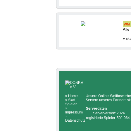
WM 2
Alle
»
ska
»
Home
Unsere Online-Wettbewerbe 
»
Skat-
Servern unseres Partners sk
Spielen
»
Serverdaten
Impressum
Serverversion:
2024
»
registrierte Spieler:
501.064
Datenschutz