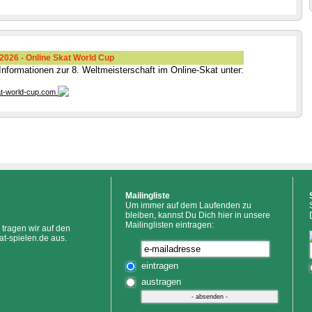
026 - Online Skat World Cup
 Informationen zur 8. Weltmeisterschaft im Online-Skat unter:
t-world-cup.com
Mailingliste
Um immer auf dem Laufenden zu
bleiben, kannst Du Dich hier in unsere
Mailinglisten eintragen:
tragen wir auf den
at-spielen.de aus.
eintragen
austragen