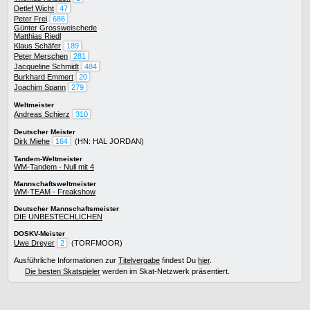
Detlef Wicht
47
Peter Frei
686
Günter Grossweischede
Matthias Riedl
Klaus Schäfer
189
Peter Merschen
281
Jacqueline Schmidt
484
Burkhard Emmert
20
Joachim Spann
279
Weltmeister
Andreas Schierz
310
Deutscher Meister
Dirk Miehe
164
(HN: HAL JORDAN)
Tandem-Weltmeister
WM-Tandem - Null mit 4
Mannschaftsweltmeister
WM-TEAM - Freakshow
Deutscher Mannschaftsmeister
DIE UNBESTECHLICHEN
DOSKV-Meister
Uwe Dreyer
2
(TORFMOOR)
Ausführliche Informationen zur
Titelvergabe
findest Du
hier
.
Die besten Skatspieler
werden im Skat-Netzwerk präsentiert.