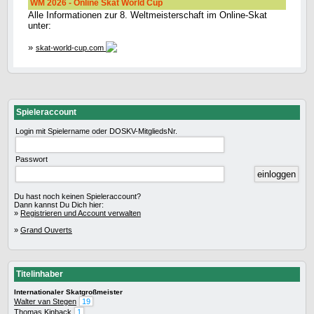
WM 2026 - Online Skat World Cup
Alle Informationen zur 8. Weltmeisterschaft im Online-Skat
unter:
»
skat-world-cup.com
Spieleraccount
Login mit Spielername oder DOSKV-MitgliedsNr.
Passwort
Du hast noch keinen Spieleraccount?
Dann kannst Du Dich hier:
»
Registrieren und Account verwalten
»
Grand Ouverts
Titelinhaber
Internationaler Skatgroßmeister
Walter van Stegen
19
Thomas Kinback
1