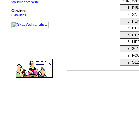
Platz
Spi
Wertungstabelle
1
PI
Gewinne
:
2
SNI
Gewinne
3
FEI
4
CHR
5
CH
6
HE
7
264
8
FO
9
SEZ