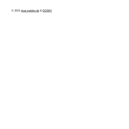
© 2015
skat-spielen.de
&
DOSKV