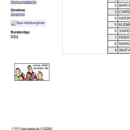
Wertungstabelle
2
BARCE
Gewinne
:
3
CHRIS
Gewinne
4
HERZ
5
KLEM
6
SNIPE
Bundesliga
:
Infos
7
FEINS
8
MARIO
9
SKAT 
© 2012
skat-spielen.de
&
DOSKV