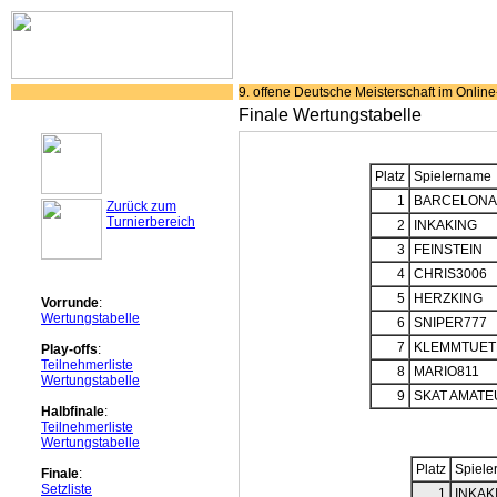
9. offene Deutsche Meisterschaft im Onlin
Finale Wertungstabelle
Platz
Spielername
1
BARCELONA 
Zurück zum
Turnierbereich
2
INKAKING
3
FEINSTEIN
4
CHRIS3006
5
HERZKING
Vorrunde
:
Wertungstabelle
6
SNIPER777
7
KLEMMTUET
Play-offs
:
Teilnehmerliste
8
MARIO811
Wertungstabelle
9
SKAT AMATE
Halbfinale
:
Teilnehmerliste
Wertungstabelle
Platz
Spiele
Finale
:
Setzliste
1
INKAK