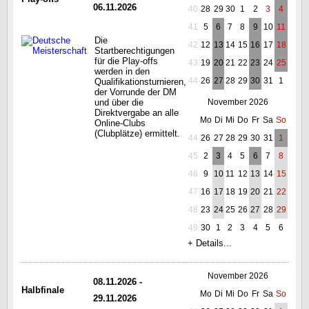
06.11.2026
40
28
29
30
1
2
3
4
41
5
6
7
8
9
10
11
Die
42
12
13
14
15
16
17
18
Startberechtigungen
für die Play-offs
43
19
20
21
22
23
24
25
werden in den
44
26
27
28
29
30
31
1
Qualifikationsturnieren,
der Vorrunde der DM
und über die
November 2026
Direktvergabe an alle
Mo
Di
Mi
Do
Fr
Sa
So
Online-Clubs
(Clubplätze) ermittelt.
44
26
27
28
29
30
31
1
45
2
3
4
5
6
7
8
46
9
10
11
12
13
14
15
47
16
17
18
19
20
21
22
48
23
24
25
26
27
28
29
49
30
1
2
3
4
5
6
+ Details...
November 2026
08.11.2026 -
Halbfinale
Mo
Di
Mi
Do
Fr
Sa
So
29.11.2026