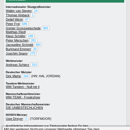
Internationaler Skatgroßmeister
Walter van Stegen
19
Thomas Kinback
1
Detlef Wicht
47
Peter Frei
686
Günter Grossweischede
965
Matthias Riedl
Klaus Schäfer
189
Peter Merschen
281
Jacqueline Schmidt
484
Burkhard Emmert
20
Joachim Spann
279
Weltmeister
Andreas Schierz
310
Deutscher Meister
Dirk Miehe
164
(HN: HAL JORDAN)
Tandem-Weltmeister
WM-Tandem - Null mit 4
Mannschaftsweltmeister
WM-TEAM - Freakshow
Deutscher Mannschaftsmeister
DIE UNBESTECHLICHEN
DOSKV-Meister
Uwe Dreyer
2
(TORFMOOR)
Ausführliche Informationen zur
Titelvergabe
findest Du
hier
.
Mit der weiteren Nutzung unserer Webseite stimmen Sie den