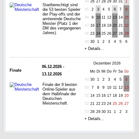
44
26
27
28
29
30
31
1
Startberechtigt sind
die 53 besten Spieler
45
2
3
4
5
6
7
8
der Play-offs und der
46
9
10
11
12
13
14
15
amtierende Deutsche
Meister (Platz 1 der
47
16
17
18
19
20
21
22
DM des vergangenen
Jahres).
48
23
24
25
26
27
28
29
49
30
1
2
3
4
5
6
+ Details...
Dezember 2026
06.12.2026 -
Finale
Mo
Di
Mi
Do
Fr
Sa
So
13.12.2026
49
30
1
2
3
4
5
6
Finale der 9 besten
50
7
8
9
10
11
12
13
Online-Spieler aus
dem Halbfinale der
51
14
15
16
17
18
19
20
Deutschen
Meisterschaft.
52
21
22
23
24
25
26
27
53
28
29
30
31
1
2
3
+ Details...