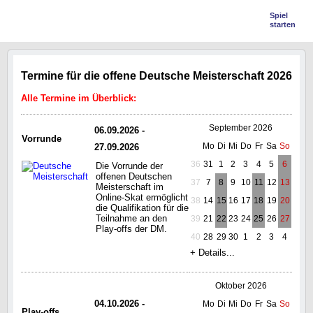
Spiel
starten
Termine für die offene Deutsche Meisterschaft 2026
Alle Termine im Überblick:
September 2026
06.09.2026 -
Vorrunde
Mo
Di
Mi
Do
Fr
Sa
So
27.09.2026
36
31
1
2
3
4
5
6
Die Vorrunde der
offenen Deutschen
37
7
8
9
10
11
12
13
Meisterschaft im
Online-Skat ermöglicht
38
14
15
16
17
18
19
20
die Qualifikation für die
Teilnahme an den
39
21
22
23
24
25
26
27
Play-offs der DM.
40
28
29
30
1
2
3
4
+ Details...
Oktober 2026
04.10.2026 -
Mo
Di
Mi
Do
Fr
Sa
So
Play-offs