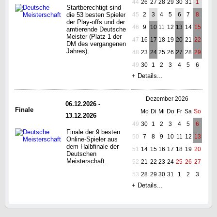
44
26
27
28
29
30
31
1
Startberechtigt sind
die 53 besten Spieler
45
2
3
4
5
6
7
8
der Play-offs und der
46
9
10
11
12
13
14
15
amtierende Deutsche
Meister (Platz 1 der
47
16
17
18
19
20
21
22
DM des vergangenen
Jahres).
48
23
24
25
26
27
28
29
49
30
1
2
3
4
5
6
+ Details...
Dezember 2026
06.12.2026 -
Finale
Mo
Di
Mi
Do
Fr
Sa
So
13.12.2026
49
30
1
2
3
4
5
6
Finale der 9 besten
50
7
8
9
10
11
12
13
Online-Spieler aus
dem Halbfinale der
51
14
15
16
17
18
19
20
Deutschen
Meisterschaft.
52
21
22
23
24
25
26
27
53
28
29
30
31
1
2
3
+ Details...