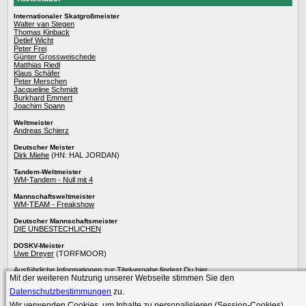
Internationaler Skatgroßmeister
Walter van Stegen
Thomas Kinback
Detlef Wicht
Peter Frei
Günter Grossweischede
Matthias Riedl
Klaus Schäfer
Peter Merschen
Jacqueline Schmidt
Burkhard Emmert
Joachim Spann
Weltmeister
Andreas Schierz
Deutscher Meister
Dirk Miehe
(HN: HAL JORDAN)
Tandem-Weltmeister
WM-Tandem - Null mit 4
Mannschaftsweltmeister
WM-TEAM - Freakshow
Deutscher Mannschaftsmeister
DIE UNBESTECHLICHEN
DOSKV-Meister
Uwe Dreyer
(TORFMOOR)
Ausführliche Informationen zur
Titelvergabe
findest Du
hier
.
Mit der weiteren Nutzung unserer Webseite stimmen Sie den
Die besten Skatspieler
werden im Skat-Netzwerk präsentiert.
Datenschutzbestimmungen
zu.
Wir verwenden Cookies, um Inhalte zu personalisieren (Session-Cookies).