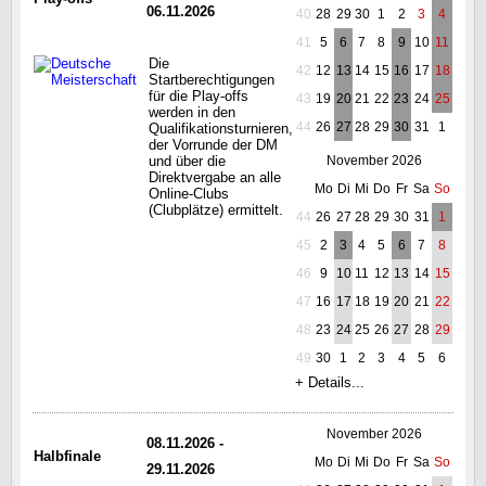
06.11.2026
40
28
29
30
1
2
3
4
41
5
6
7
8
9
10
11
Die
42
12
13
14
15
16
17
18
Startberechtigungen
für die Play-offs
43
19
20
21
22
23
24
25
werden in den
44
26
27
28
29
30
31
1
Qualifikationsturnieren,
der Vorrunde der DM
und über die
November 2026
Direktvergabe an alle
Mo
Di
Mi
Do
Fr
Sa
So
Online-Clubs
(Clubplätze) ermittelt.
44
26
27
28
29
30
31
1
45
2
3
4
5
6
7
8
46
9
10
11
12
13
14
15
47
16
17
18
19
20
21
22
48
23
24
25
26
27
28
29
49
30
1
2
3
4
5
6
+ Details...
November 2026
08.11.2026 -
Halbfinale
Mo
Di
Mi
Do
Fr
Sa
So
29.11.2026