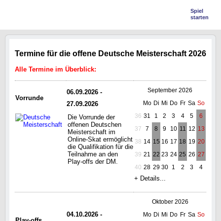
Spiel
starten
Termine für die offene Deutsche Meisterschaft 2026
Alle Termine im Überblick:
September 2026
06.09.2026 -
Vorrunde
Mo
Di
Mi
Do
Fr
Sa
So
27.09.2026
36
31
1
2
3
4
5
6
Die Vorrunde der
offenen Deutschen
37
7
8
9
10
11
12
13
Meisterschaft im
Online-Skat ermöglicht
38
14
15
16
17
18
19
20
die Qualifikation für die
Teilnahme an den
39
21
22
23
24
25
26
27
Play-offs der DM.
40
28
29
30
1
2
3
4
+ Details...
Oktober 2026
04.10.2026 -
Mo
Di
Mi
Do
Fr
Sa
So
Play-offs