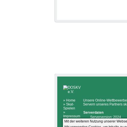
»
Home
Unsere Online-Wettbewerbe 
»
Skat-
Servern unseres Partners sk
Spielen
»
Serverdaten
Impressum
Serverversion:
2024
»
Mit der weiteren Nutzung unserer Webs
registrierte Spieler:
501.086
Datenschutz