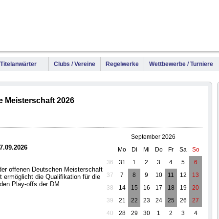
WM
DM
Meis
 Titelanwärter
Clubs / Vereine
Regelwerke
Wettbewerbe / Turniere
e Meisterschaft 2026
September 2026
27.09.2026
Mo
Di
Mi
Do
Fr
Sa
So
36
31
1
2
3
4
5
6
der offenen Deutschen Meisterschaft
37
7
8
9
10
11
12
13
 ermöglicht die Qualifikation für die
den Play-offs der DM.
38
14
15
16
17
18
19
20
39
21
22
23
24
25
26
27
40
28
29
30
1
2
3
4