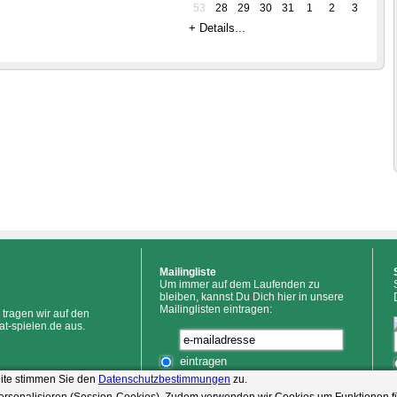
53
28
29
30
31
1
2
3
+ Details...
Mailingliste
Um immer auf dem Laufenden zu
bleiben, kannst Du Dich hier in unsere
Mailinglisten eintragen:
tragen wir auf den
at-spielen.de aus.
eintragen
eite stimmen Sie den
Datenschutzbestimmungen
zu.
austragen