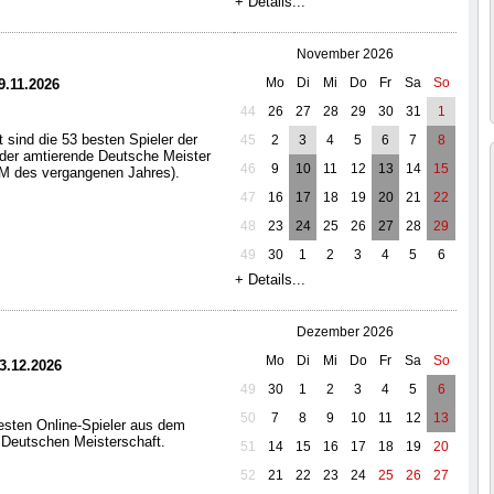
+ Details...
November 2026
Mo
Di
Mi
Do
Fr
Sa
So
9.11.2026
44
26
27
28
29
30
31
1
t sind die 53 besten Spieler der
45
2
3
4
5
6
7
8
 der amtierende Deutsche Meister
46
9
10
11
12
13
14
15
DM des vergangenen Jahres).
47
16
17
18
19
20
21
22
48
23
24
25
26
27
28
29
49
30
1
2
3
4
5
6
+ Details...
Dezember 2026
Mo
Di
Mi
Do
Fr
Sa
So
13.12.2026
49
30
1
2
3
4
5
6
50
7
8
9
10
11
12
13
besten Online-Spieler aus dem
r Deutschen Meisterschaft.
51
14
15
16
17
18
19
20
52
21
22
23
24
25
26
27