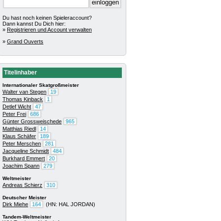
Du hast noch keinen Spieleraccount?
Dann kannst Du Dich hier:
»
Registrieren und Account verwalten
»
Grand Ouverts
Titelinhaber
Internationaler Skatgroßmeister
Walter van Stegen
19
Thomas Kinback
1
Detlef Wicht
47
Peter Frei
686
Günter Grossweischede
965
Matthias Riedl
14
Klaus Schäfer
189
Peter Merschen
281
Jacqueline Schmidt
484
Burkhard Emmert
20
Joachim Spann
279
Weltmeister
Andreas Schierz
310
Deutscher Meister
Dirk Miehe
164
(HN: HAL JORDAN)
Tandem-Weltmeister