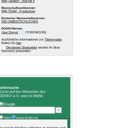
WM-Tandem - Null mit 4
Mannschaftsweltmeister
WM-TEAM - Freakshow
Deutscher Mannschaftsmeister
DIE UNBESTECHLICHEN
DOSKV-Meister
Uwe Dreyer
2
(TORFMOOR)
Ausführliche Informationen zur
Titelvergabe
findest Du
hier
.
Die besten Skatspieler
werden im Skat-
Netzwerk präsentiert.
Seitensuche
Suche auf den Webseiten des
DOSKV e.V.
oder im WWW.
Web
www.doskv.de