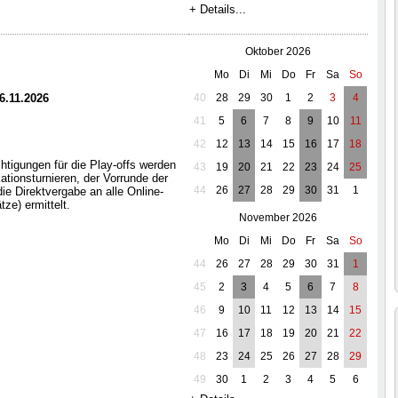
+ Details...
Oktober 2026
Mo
Di
Mi
Do
Fr
Sa
So
06.11.2026
40
28
29
30
1
2
3
4
41
5
6
7
8
9
10
11
42
12
13
14
15
16
17
18
htigungen für die Play-offs werden
43
19
20
21
22
23
24
25
kationsturnieren, der Vorrunde der
44
26
27
28
29
30
31
1
ie Direktvergabe an alle Online-
tze) ermittelt.
November 2026
Mo
Di
Mi
Do
Fr
Sa
So
44
26
27
28
29
30
31
1
45
2
3
4
5
6
7
8
46
9
10
11
12
13
14
15
47
16
17
18
19
20
21
22
48
23
24
25
26
27
28
29
49
30
1
2
3
4
5
6