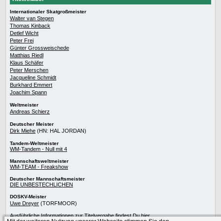
Internationaler Skatgroßmeister
Walter van Stegen
Thomas Kinback
Detlef Wicht
Peter Frei
Günter Grossweischede
Matthias Riedl
Klaus Schäfer
Peter Merschen
Jacqueline Schmidt
Burkhard Emmert
Joachim Spann
Weltmeister
Andreas Schierz
Deutscher Meister
Dirk Miehe
(HN: HAL JORDAN)
Tandem-Weltmeister
WM-Tandem - Null mit 4
Mannschaftsweltmeister
WM-TEAM - Freakshow
Deutscher Mannschaftsmeister
DIE UNBESTECHLICHEN
DOSKV-Meister
Uwe Dreyer
(TORFMOOR)
Ausführliche Informationen zur
Titelvergabe
findest Du
hier
.