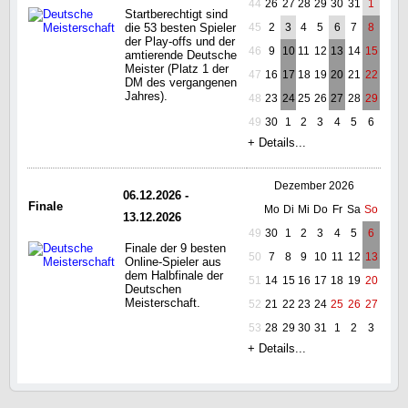
44
26
27
28
29
30
31
1
Startberechtigt sind
die 53 besten Spieler
45
2
3
4
5
6
7
8
der Play-offs und der
46
9
10
11
12
13
14
15
amtierende Deutsche
Meister (Platz 1 der
47
16
17
18
19
20
21
22
DM des vergangenen
Jahres).
48
23
24
25
26
27
28
29
49
30
1
2
3
4
5
6
+ Details...
Dezember 2026
06.12.2026 -
Finale
Mo
Di
Mi
Do
Fr
Sa
So
13.12.2026
49
30
1
2
3
4
5
6
Finale der 9 besten
50
7
8
9
10
11
12
13
Online-Spieler aus
dem Halbfinale der
51
14
15
16
17
18
19
20
Deutschen
Meisterschaft.
52
21
22
23
24
25
26
27
53
28
29
30
31
1
2
3
+ Details...