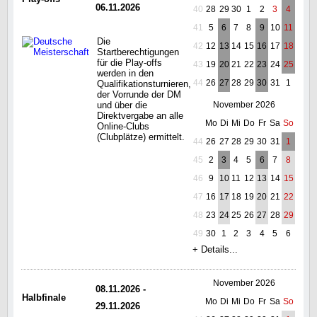
06.11.2026
40
28
29
30
1
2
3
4
41
5
6
7
8
9
10
11
Die
42
12
13
14
15
16
17
18
Startberechtigungen
für die Play-offs
43
19
20
21
22
23
24
25
werden in den
44
26
27
28
29
30
31
1
Qualifikationsturnieren,
der Vorrunde der DM
und über die
November 2026
Direktvergabe an alle
Mo
Di
Mi
Do
Fr
Sa
So
Online-Clubs
(Clubplätze) ermittelt.
44
26
27
28
29
30
31
1
45
2
3
4
5
6
7
8
46
9
10
11
12
13
14
15
47
16
17
18
19
20
21
22
48
23
24
25
26
27
28
29
49
30
1
2
3
4
5
6
+ Details...
November 2026
08.11.2026 -
Halbfinale
Mo
Di
Mi
Do
Fr
Sa
So
29.11.2026