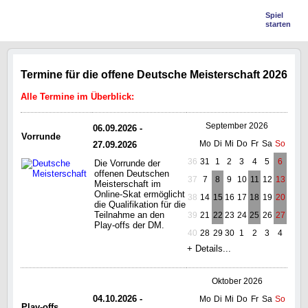
Spiel
starten
Termine für die offene Deutsche Meisterschaft 2026
Alle Termine im Überblick:
September 2026
06.09.2026 -
Vorrunde
Mo
Di
Mi
Do
Fr
Sa
So
27.09.2026
36
31
1
2
3
4
5
6
Die Vorrunde der
offenen Deutschen
37
7
8
9
10
11
12
13
Meisterschaft im
Online-Skat ermöglicht
38
14
15
16
17
18
19
20
die Qualifikation für die
Teilnahme an den
39
21
22
23
24
25
26
27
Play-offs der DM.
40
28
29
30
1
2
3
4
+ Details...
Oktober 2026
04.10.2026 -
Mo
Di
Mi
Do
Fr
Sa
So
Play-offs