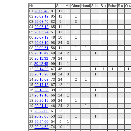
Nr.
Spiel
Mit
Ohne
Hand
Schn
S.a.
Schw
S.a.
Ou
01.
20:00:48
81
11
1
02.
20:02:12
85
11
1
03.
20:03:46
82
9
3
04.
20:05:13
65
11
1
05.
20:06:24
51
11
1
06.
20:07:19
48
10
1
07.
20:08:10
98
24
3
08.
20:09:51
56
11
1
1
09.
20:10:49
40
24
2
1
10.
20:11:32
70
24
1
11.
20:12:45
99
11
1
12.
20:14:29
47
46
1
1
1
1
1
13.
20:15:20
38
24
3
1
14.
20:16:03
73
24
2
1
15.
20:17:18
67
12
1
16.
20:18:28
39
12
1
1
17.
20:19:10
66
24
1
1
18.
20:20:19
50
24
1
19.
20:21:11
46
24
2
1
20.
20:22:00
61
12
1
21.
20:23:05
53
12
1
1
22.
20:24:00
54
9
1
23.
20:24:58
74
10
1