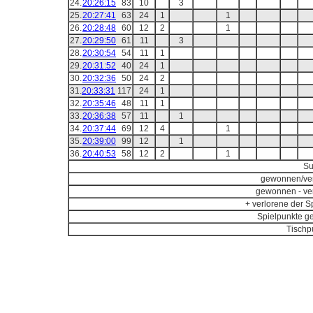
24.
20:26:15
83
10
3
25.
20:27:41
63
24
1
1
26.
20:28:48
60
12
2
1
27.
20:29:50
61
11
3
28.
20:30:54
54
11
1
29.
20:31:52
40
24
1
30.
20:32:36
50
24
2
31.
20:33:31
117
24
1
32.
20:35:46
48
11
1
33.
20:36:38
57
11
1
34.
20:37:44
69
12
4
1
35.
20:39:00
99
12
1
36.
20:40:53
58
12
2
1
S
gewonnen/ver
gewonnen - ve
+ verlorene der Sp
Spielpunkte g
Tischp