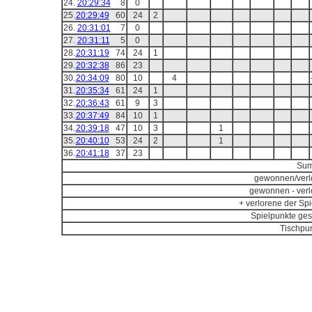
24.
20:29:34
8
0
25.
20:29:49
60
24
2
26.
20:31:01
7
0
27.
20:31:11
5
0
28.
20:31:19
74
24
1
29.
20:32:38
86
23
30.
20:34:09
80
10
4
31.
20:35:34
61
24
1
32.
20:36:43
61
9
3
33.
20:37:49
84
10
1
34.
20:39:18
47
10
3
1
35.
20:40:10
53
24
2
1
36.
20:41:18
37
23
Sum
gewonnen/verl
gewonnen - verl
+ verlorene der Spi
Spielpunkte ges
Tischpun