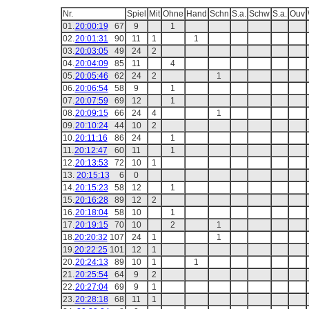
Nr.
Spiel
Mit
Ohne
Hand
Schn
S.a.
Schw
S.a.
Ouv
01.
20:00:19
67
9
1
02.
20:01:31
90
11
1
1
03.
20:03:05
49
24
2
04.
20:04:09
85
11
4
05.
20:05:46
62
24
2
1
06.
20:06:54
58
9
1
07.
20:07:59
69
12
1
08.
20:09:15
66
24
4
1
09.
20:10:24
44
10
2
10.
20:11:16
86
24
1
11.
20:12:47
60
11
1
12.
20:13:53
72
10
1
13.
20:15:13
6
0
14.
20:15:23
58
12
1
15.
20:16:28
89
12
2
16.
20:18:04
58
10
1
17.
20:19:15
70
10
2
1
18.
20:20:32
107
24
1
1
19.
20:22:25
101
12
1
20.
20:24:13
89
10
1
1
21.
20:25:54
64
9
2
22.
20:27:04
69
9
1
23.
20:28:18
68
11
1