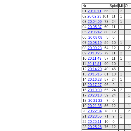
Nr.
Spiel
Mit
Oh
01.
20:01:11
66
9
2
02.
20:02:23
101
11
1
03.
20:04:09
78
24
1
04.
20:05:37
60
11
1
05.
20:06:42
80
12
1
06.
20:08:08
5
0
07.
20:08:19
59
10
1
08.
20:09:23
54
12
2
09.
20:10:25
79
11
2
10.
20:11:49
57
11
1
11.
20:12:51
90
10
1
12.
20:14:29
40
46
13.
20:15:15
61
10
1
14.
20:16:23
57
24
1
15.
20:17:27
96
9
1
16.
20:19:09
65
24
2
17.
20:20:18
59
24
1
18.
20:21:22
7
0
19.
20:21:35
56
12
1
20.
20:22:34
78
10
2
21.
20:23:55
71
9
1
22.
20:25:11
10
0
23.
20:25:26
76
12
1