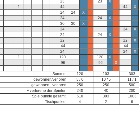
23
23
X
1
44
44
X
24
24
X
24
24
X
30
30
X
24
24
X
24
24
X
22
22
X
-44
-44
24
24
X
1
120
120
X
-96
-96
X
Summe:
120
103
303
gewonnen/verloren
5 / 0
10 / 5
11 / 1
gewonnen - verloren
250
250
500
+ verlorene der Spieler:
240
40
200
Spielpunkte gesamt:
610
393
1003
Tischpunkte:
4
2
6