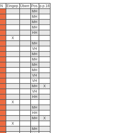
EN
Eingep.
Überr.
Pos.
p.p.18
MH
MH
MH
MH
HH
X
MH
VH
MH
MH
MH
MH
VH
VH
MH
X
VH
HH
X
MH
HH
MH
X
X
MH