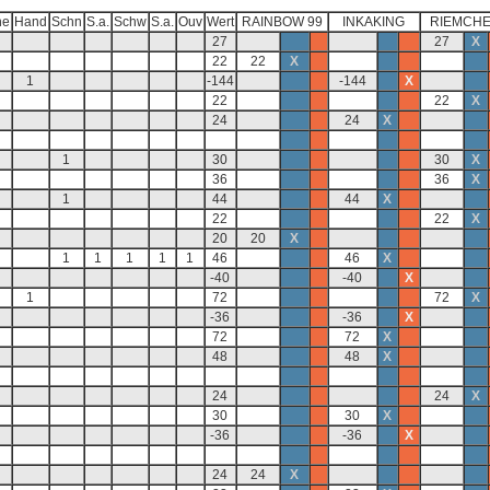
ne
Hand
Schn
S.a.
Schw
S.a.
Ouv
Wert
RAINBOW 99
INKAKING
RIEMCH
27
27
X
22
22
X
1
-144
-144
X
22
22
X
24
24
X
1
30
30
X
36
36
X
1
44
44
X
22
22
X
20
20
X
1
1
1
1
1
46
46
X
-40
-40
X
1
72
72
X
-36
-36
X
72
72
X
48
48
X
24
24
X
30
30
X
-36
-36
X
24
24
X