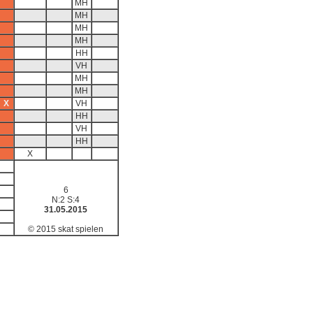
MH
MH
MH
MH
HH
VH
MH
MH
X
VH
HH
VH
HH
X
6
N:2 S:4
31.05.2015
© 2015 skat spielen