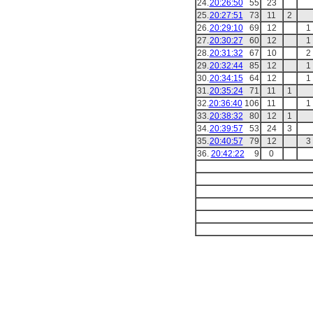
24.
20:26:50
55
23
25.
20:27:51
73
11
2
26.
20:29:10
69
12
1
27.
20:30:27
60
12
1
28.
20:31:32
67
10
2
29.
20:32:44
85
12
1
30.
20:34:15
64
12
1
31.
20:35:24
71
11
1
32.
20:36:40
106
11
1
33.
20:38:32
80
12
1
34.
20:39:57
53
24
3
35.
20:40:57
79
12
3
36.
20:42:22
9
0