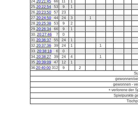
24.
20:21:45
66
11
1
25.
20:22:54
53
9
1
26.
20:23:50
57
23
27.
20:24:50
44
24
3
1
28.
20:25:38
53
9
2
29.
20:26:34
66
9
1
30.
20:27:46
7
0
31.
20:36:37
55
24
1
32.
20:37:36
39
24
1
1
33.
20:38:18
6
0
34.
20:38:27
39
24
4
1
35.
20:39:09
47
12
1
36.
20:40:00
312
9
2
S
gewonnen/ve
gewonnen - ve
+ verlorene der Sp
Spielpunkte g
Tischp