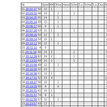
Nr.
Spiel
Mit
Ohne
Hand
Schn
S.a.
Schw
S.a.
Ouv
W
01.
20:02:37
50
10
1
-
02.
20:03:32
48
10
2
1
03.
20:04:25
55
24
1
04.
20:05:24
49
11
1
05.
20:06:17
60
9
1
06.
20:07:20
53
11
1
1
07.
20:08:16
54
12
1
08.
20:09:14
54
10
1
09.
20:10:12
55
12
1
10.
20:11:11
4
0
11.
20:11:18
66
24
2
1
12.
20:12:28
82
24
2
1
13.
20:13:53
68
10
1
1
-
14.
20:15:06
49
11
1
15.
20:16:00
32
23
-
16.
20:16:36
51
11
1
-
17.
20:17:31
52
24
4
1
18.
20:18:27
56
10
1
19.
20:19:26
60
9
4
20.
20:20:31
61
10
1
-
21.
20:21:37
74
9
1
-
22.
20:22:55
57
11
1
23.
20:23:57
43
12
1