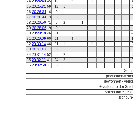
24.
20:24:43
45
12
2
1
25.
20:25:31
59
12
1
26.
20:26:34
6
0
27.
20:26:44
3
0
28.
20:26:50
71
9
2
1
-
29.
20:28:06
9
0
30.
20:28:19
46
11
1
-
31.
20:29:09
60
11
4
-
32.
20:30:14
46
11
1
1
33.
20:31:03
7
0
34.
20:31:14
52
9
2
35.
20:32:11
41
24
3
36.
20:32:59
11
0
Summ
gewonnen/verlo
gewonnen - verlo
+ verlorene der Spiel
Spielpunkte gesa
Tischpunk