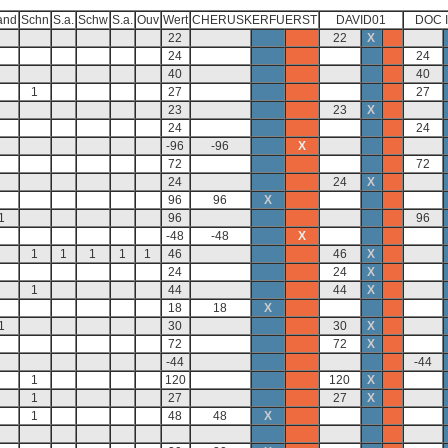
and
Schn
S.a.
Schw
S.a.
Ouv
Wert
CHERUSKERFUERST
DAVID01
DOC I
22
22
X
24
24
40
40
1
27
27
23
23
X
24
24
-96
-96
X
72
72
24
24
X
96
96
X
1
96
96
-48
-48
X
1
1
1
1
1
46
46
X
24
24
X
1
44
44
X
18
18
X
1
30
30
X
72
72
X
-44
-44
1
120
120
X
1
27
27
X
1
48
48
X