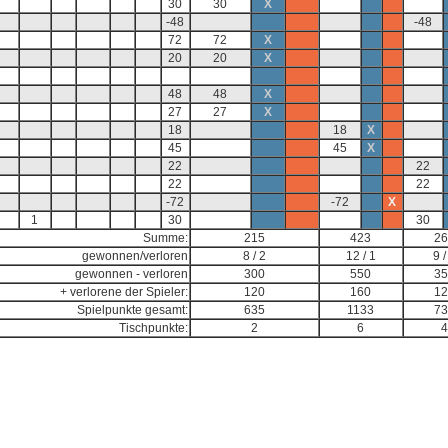
30
30
X
-48
-48
72
72
X
20
20
X
48
48
X
27
27
X
18
18
X
45
45
X
22
22
22
22
-72
-72
X
1
30
30
Summe:
215
423
26
gewonnen/verloren
8 / 2
12 / 1
9 /
gewonnen - verloren
300
550
35
+ verlorene der Spieler:
120
160
12
Spielpunkte gesamt:
635
1133
73
Tischpunkte:
2
6
4