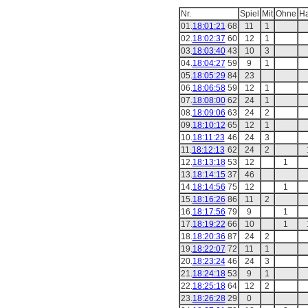
Nr.
Spiel
Mit
Ohne
H
01.
18:01:21
68
11
1
02.
18:02:37
60
12
1
03.
18:03:40
43
10
3
04.
18:04:27
59
9
1
05.
18:05:29
84
23
06.
18:06:58
59
12
1
07.
18:08:00
62
24
1
08.
18:09:06
63
24
2
09.
18:10:12
65
12
1
10.
18:11:23
46
24
3
11.
18:12:13
62
24
2
12.
18:13:18
53
12
1
13.
18:14:15
37
46
14.
18:14:56
75
12
1
15.
18:16:26
86
11
2
16.
18:17:56
79
9
1
17.
18:19:22
66
10
1
18.
18:20:36
87
24
2
19.
18:22:07
72
11
1
20.
18:23:24
46
24
3
21.
18:24:18
53
9
1
22.
18:25:18
64
12
2
23.
18:26:28
29
0