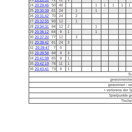
23.
20:28:31
72
11
1
24.
20:29:46
50
46
1
1
1
1
1
25.
20:30:39
61
24
1
1
26.
20:31:42
70
24
2
27.
20:32:55
93
12
1
28.
20:34:31
94
12
2
1
29.
20:36:12
64
9
1
1
30.
20:37:20
77
12
3
31.
20:38:42
61
24
3
32.
20:39:47
7
0
33.
20:39:58
68
9
3
34.
20:41:09
65
9
1
35.
20:42:19
76
11
1
36.
20:43:41
73
9
1
S
gewonnen/ve
gewonnen - ve
+ verlorene der Sp
Spielpunkte g
Tischp