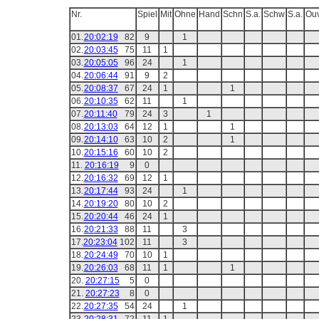
Nr.
Spiel
Mit
Ohne
Hand
Schn
S.a.
Schw
S.a.
Ou
01.
20:02:19
82
9
1
02.
20:03:45
75
11
1
03.
20:05:05
96
24
1
04.
20:06:44
91
9
2
05.
20:08:37
67
24
1
1
06.
20:10:35
62
11
1
07.
20:11:40
79
24
3
1
08.
20:13:03
64
12
1
1
09.
20:14:10
63
10
2
1
10.
20:15:16
60
10
2
11.
20:16:19
9
0
12.
20:16:32
69
12
1
13.
20:17:44
93
24
1
14.
20:19:20
80
10
2
15.
20:20:44
46
24
1
16.
20:21:33
88
11
3
17.
20:23:04
102
11
3
18.
20:24:49
70
10
1
19.
20:26:03
68
11
1
1
20.
20:27:15
5
0
21.
20:27:23
8
0
22.
20:27:35
54
24
1