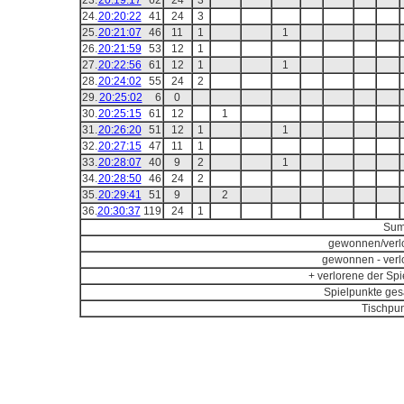
23.
20:19:17
62
24
3
24.
20:20:22
41
24
3
25.
20:21:07
46
11
1
1
26.
20:21:59
53
12
1
27.
20:22:56
61
12
1
1
28.
20:24:02
55
24
2
29.
20:25:02
6
0
30.
20:25:15
61
12
1
31.
20:26:20
51
12
1
1
32.
20:27:15
47
11
1
33.
20:28:07
40
9
2
1
34.
20:28:50
46
24
2
35.
20:29:41
51
9
2
36.
20:30:37
119
24
1
Sum
gewonnen/verl
gewonnen - verl
+ verlorene der Spi
Spielpunkte ges
Tischpun