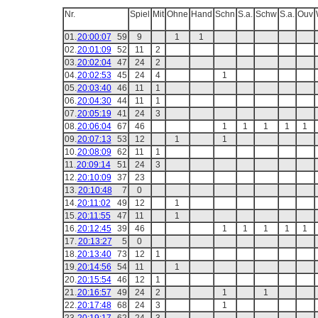
Nr.
Spiel
Mit
Ohne
Hand
Schn
S.a.
Schw
S.a.
Ouv
01.
20:00:07
59
9
1
1
02.
20:01:09
52
11
2
03.
20:02:04
47
24
2
04.
20:02:53
45
24
4
1
05.
20:03:40
46
11
1
06.
20:04:30
44
11
1
07.
20:05:19
41
24
3
08.
20:06:04
67
46
1
1
1
1
1
09.
20:07:13
53
12
1
1
10.
20:08:09
62
11
1
11.
20:09:14
51
24
3
12.
20:10:09
37
23
13.
20:10:48
7
0
14.
20:11:02
49
12
1
15.
20:11:55
47
11
1
16.
20:12:45
39
46
1
1
1
1
1
17.
20:13:27
5
0
18.
20:13:40
73
12
1
19.
20:14:56
54
11
1
20.
20:15:54
46
12
1
21.
20:16:57
49
24
2
1
1
22.
20:17:48
68
24
3
1